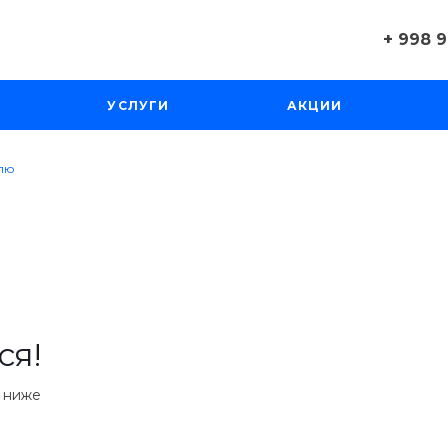
+ 998 
+ 998 
УСЛУГИ
АКЦИИ
г. Ташк
Вт-Вс:
Пн: Вы
лю
sale@al
ся!
е ниже