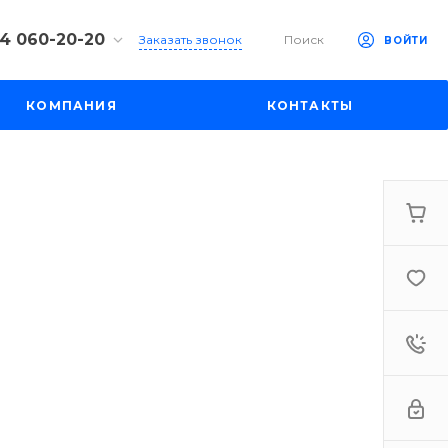
94 060-20-20
Заказать звонок
Поиск
ВОЙТИ
94 060-20-20
КОМПАНИЯ
КОНТАКТЫ
ент, ул. Туёна 4а
 9:00-18:00
ходной
stroy.uz