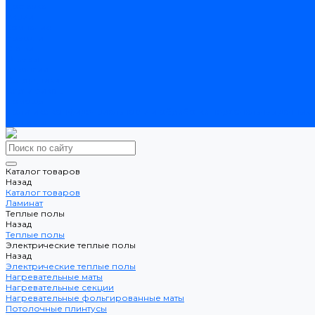
Доставка
Акции
Компания
Новости
Статьи
Отзывы
Вакансии
Сотрудники
Сертификаты
Помощь
Политика конфиденциальности и обработка персональных данных
Контакты
Каталог товаров
Назад
Каталог товаров
Ламинат
Теплые полы
Назад
Теплые полы
Электрические теплые полы
Назад
Электрические теплые полы
Нагревательные маты
Нагревательные секции
Нагревательные фольгированные маты
Потолочные плинтусы