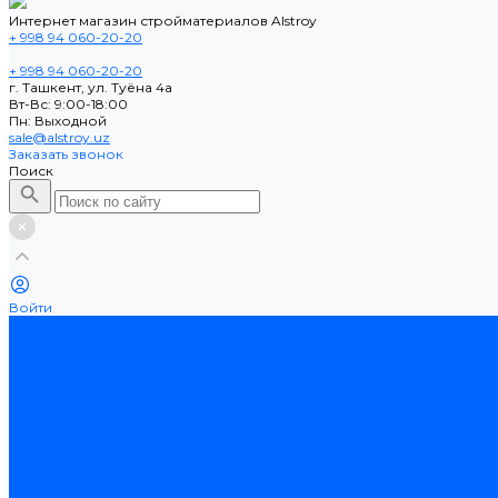
Интернет магазин стройматериалов Alstroy
+ 998 94 060-20-20
+ 998 94 060-20-20
г. Ташкент, ул. Туёна 4а
Вт-Вс: 9:00-18:00
Пн: Выходной
sale@alstroy.uz
Заказать звонок
Поиск
Войти
...
Каталог товаров
Ламинат
Теплые полы
Электрические теплые полы
Нагревательные маты
Нагревательные секции
Нагревательные фольгированные маты
Потолочные плинтусы
Услуги
Оплата