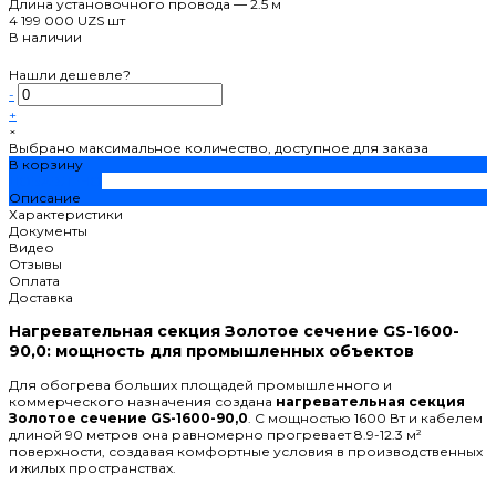
Длина установочного провода
—
2.5 м
4 199 000 UZS
шт
В наличии
Нашли дешевле?
-
+
×
Выбрано максимальное количество, доступное для заказа
В корзину
ДОБАВЛЕНО
Описание
Характеристики
Документы
Видео
Отзывы
Оплата
Доставка
Нагревательная секция Золотое сечение GS-1600-
90,0: мощность для промышленных объектов
Для обогрева больших площадей промышленного и
коммерческого назначения создана
нагревательная секция
Золотое сечение GS-1600-90,0
. С мощностью 1600 Вт и кабелем
длиной 90 метров она равномерно прогревает 8.9-12.3 м²
поверхности, создавая комфортные условия в производственных
и жилых пространствах.