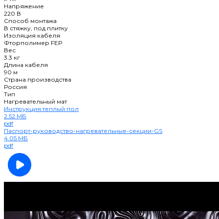
Напряжение
220 В
Способ монтажа
В стяжку, под плитку
Изоляция кабеля
Фторполимер FEP
Вес
3.3 кг
Длина кабеля
90 м
Страна производства
Россия
Тип
Нагревательный мат
Инструкция теплый пол
2.52 МБ
pdf
Паспорт-руководство-нагревательные-секции-GS
4.05 МБ
pdf