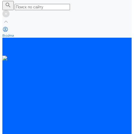
Войти
Каталог товаров
Ламинат
Теплые полы
Потолочные плинтусы
Электрические теплые полы
Нагревательные маты
Нагревательные секции
Нагревательные фольгированные маты
Услуги
Оплата
Доставка
Акции
Компания
Новости
Статьи
Отзывы
Вакансии
Сотрудники
Сертификаты
Помощь