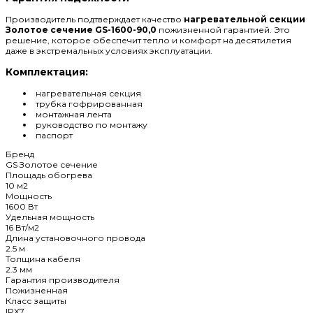
Производитель подтверждает качество
нагревательной секции
Золотое сечение GS-1600-90,0
пожизненной гарантией. Это
решение, которое обеспечит тепло и комфорт на десятилетия
даже в экстремальных условиях эксплуатации.
Комплектация:
нагревательная секция
трубка гофрированная
монтажная лента
руководство по монтажу
паспорт
Бренд
GS Золотое сечение
Площадь обогрева
10 м2
Мощность
1600 Вт
Удельная мощность
16 Вт/м2
Длина установочного провода
2.5 м
Толщина кабеля
2.3 мм
Гарантия производителя
Пожизненная
Класс защиты
IPX7