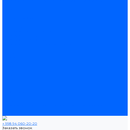
Политика конфиденциальности и обработка персональных
данных
Контакты
...
Каталог товаров
Ламинат
Теплые полы
Электрические теплые полы
Нагревательные маты
Нагревательные секции
Нагревательные фольгированные маты
Потолочные плинтусы
Услуги
Оплата
Доставка
Акции
Компания
Новости
Статьи
Отзывы
Вакансии
Сотрудники
Сертификаты
Помощь
Политика конфиденциальности и обработка персональных
данных
Контакты
+ 998 94 060-20-20
Заказать звонок