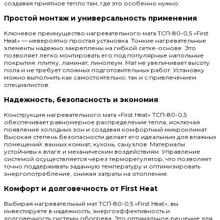
создавая приятное тепло там, где это особенно нужно.
Простой монтаж и универсальность применения
Ключевое преимущество нагревательного мата ТСП-80-0,5 «First
Heat» — невероятно простая установка. Тонкие нагревательные
элементы надежно закреплены на гибкой сетке-основе. Это
позволяет легко монтировать его под популярные напольные
покрытия: плитку, ламинат, линолеум. Мат не увеличивает высоту
пола и не требует сложных подготовительных работ. Установку
можно выполнить как самостоятельно, так и с привлечением
специалистов.
Надежность, безопасность и экономия
Конструкция нагревательного мата «First Heat» ТСП-80-0,5
обеспечивает равномерное распределение тепла, исключая
появление холодных зон и создавая комфортный микроклимат.
Высокая степень безопасности делает его идеальным для влажных
помещений: ванных комнат, кухонь, санузлов. Материалы
устойчивы к влаге и механическим воздействиям. Управление
системой осуществляется через терморегулятор, что позволяет
точно поддерживать заданную температуру и оптимизировать
энергопотребление, снижая затраты на отопление.
Комфорт и долговечность от First Heat
Выбирая нагревательный мат ТСП-80-0,5 «First Heat», вы
инвестируете в надежность, энергоэффективность и
долговечность системы обогрева. Это оптимальное решение для