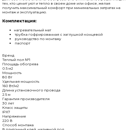
тех, кто ценит уют и тепло в своем доме или офисе, желая
получить максимальный комфорт при минимальных затратах на
монтаж и эксплуатацию.
Комплектация:
нагревательный мат
трубка гофрированная с заглушкой концевой
руководство по монтажу
паспорт
Бренд
Теплый пол №1
Площадь обогрева
0.5 м2
Мощность
80 Вт
Удельная мощность
160 Вт/м2
Длина установочного провода
2.5 м
Гарантия производителя
30 лет
Класс защиты
IPX7
Напряжение
220 В
Способ монтажа
В плиточный клей, наливной пол