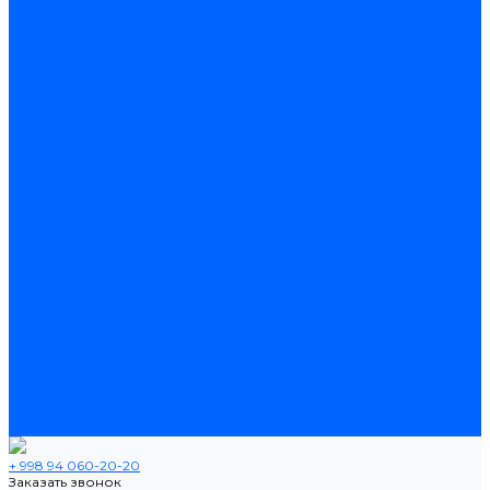
Политика конфиденциальности и обработка персональных
данных
Контакты
...
Каталог товаров
Ламинат
Теплые полы
Электрические теплые полы
Нагревательные маты
Нагревательные секции
Нагревательные фольгированные маты
Потолочные плинтусы
Услуги
Оплата
Доставка
Акции
Компания
Новости
Статьи
Отзывы
Вакансии
Сотрудники
Сертификаты
Помощь
Политика конфиденциальности и обработка персональных
данных
Контакты
+ 998 94 060-20-20
Заказать звонок