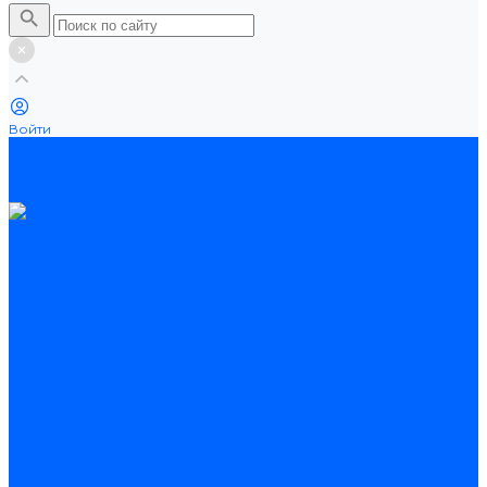
Войти
Каталог товаров
Ламинат
Теплые полы
Потолочные плинтусы
Электрические теплые полы
Нагревательные маты
Нагревательные секции
Нагревательные фольгированные маты
Услуги
Оплата
Доставка
Акции
Компания
Новости
Статьи
Отзывы
Вакансии
Сотрудники
Сертификаты
Помощь