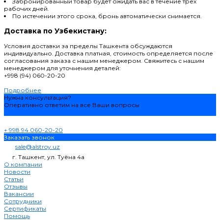
Забронированный товар будет ожидать вас в течение трех
рабочих дней.
По истечении этого срока, бронь автоматически снимается.
Доставка по Узбекистану:
Условия доставки за пределы Ташкента обсуждаются
индивидуально. Доставка платная, стоимость определяется после
согласования заказа с нашим менеджером. Свяжитесь с нашим
менеджером для уточнения деталей:
+998 (94) 060-20-20
Подробнее
Нужна консультация?
Оперативно ответим на все Ваши вопросы
Задать вопрос
+ 998 94 060-20-20
Заказать звонок
sale@alstroy.uz
г. Ташкент, ул. Туёна 4а
О компании
Новости
Статьи
Отзывы
Вакансии
Сотрудники
Сертификаты
Помощь