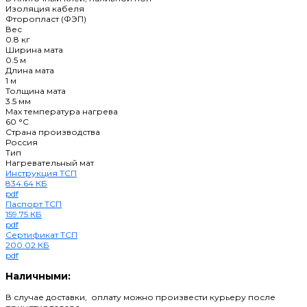
Изоляция кабеля
Фторопласт (ФЭП)
Вес
0.8 кг
Ширина мата
0.5 м
Длина мата
1 м
Толщина мата
3.5 мм
Max температура нагрева
60 °С
Страна производства
Россия
Тип
Нагревательный мат
Инструкция ТСП
834.64 КБ
pdf
Паспорт ТСП
159.75 КБ
pdf
Сертификат ТСП
200.02 КБ
pdf
Наличными:
В случае доставки, оплату можно произвести курьеру после