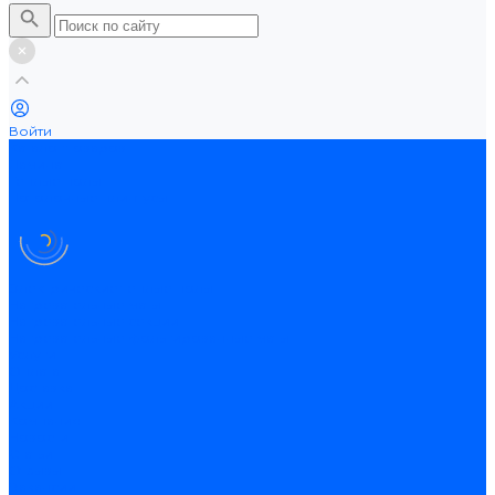
Войти
Каталог товаров
Ламинат
Теплые полы
Потолочные плинтусы
Электрические теплые полы
Нагревательные маты
Нагревательные секции
Нагревательные фольгированные маты
Услуги
Оплата
Доставка
Акции
Компания
Новости
Статьи
Отзывы
Вакансии