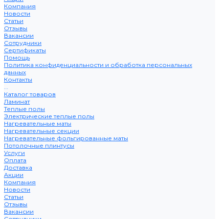
Компания
Новости
Статьи
Отзывы
Вакансии
Сотрудники
Сертификаты
Помощь
Политика конфиденциальности и обработка персональных
данных
Контакты
...
Каталог товаров
Ламинат
Теплые полы
Электрические теплые полы
Нагревательные маты
Нагревательные секции
Нагревательные фольгированные маты
Потолочные плинтусы
Услуги
Оплата
Доставка
Акции
Компания
Новости
Статьи
Отзывы
Вакансии
Сотрудники