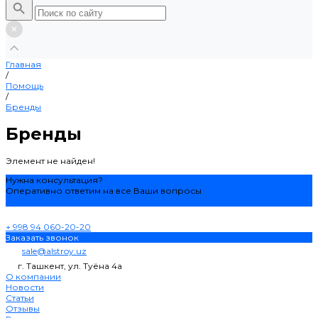
Главная
/
Помощь
/
Бренды
Бренды
Элемент не найден!
Нужна консультация?
Оперативно ответим на все Ваши вопросы
Задать вопрос
+ 998 94 060-20-20
Заказать звонок
sale@alstroy.uz
г. Ташкент, ул. Туёна 4а
О компании
Новости
Статьи
Отзывы