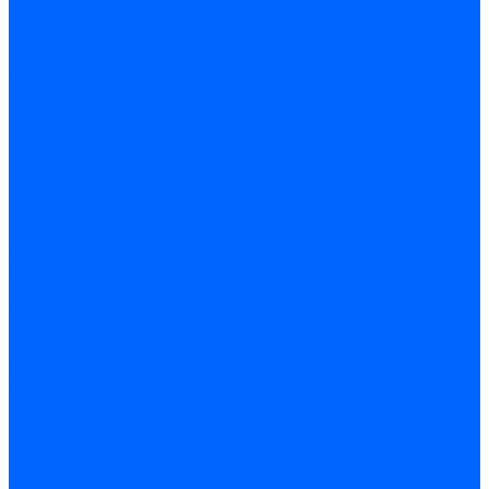
Сотрудники
Сертификаты
Помощь
Политика конфиденциальности и обработка персональных
данных
Контакты
...
Каталог товаров
Ламинат
Теплые полы
Электрические теплые полы
Нагревательные маты
Нагревательные секции
Нагревательные фольгированные маты
Потолочные плинтусы
Услуги
Оплата
Доставка
Акции
Компания
Новости
Статьи
Отзывы
Вакансии
Сотрудники
Сертификаты
Помощь
Политика конфиденциальности и обработка персональных
данных
Контакты