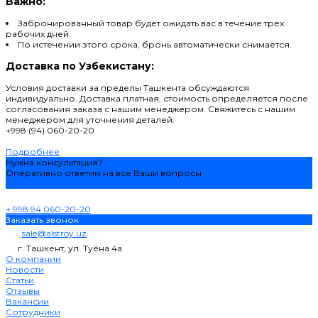
Важно:
Забронированный товар будет ожидать вас в течение трех
рабочих дней.
По истечении этого срока, бронь автоматически снимается.
Доставка по Узбекистану:
Условия доставки за пределы Ташкента обсуждаются
индивидуально. Доставка платная, стоимость определяется после
согласования заказа с нашим менеджером. Свяжитесь с нашим
менеджером для уточнения деталей:
+998 (94) 060-20-20
Подробнее
Нужна консультация?
Оперативно ответим на все Ваши вопросы
Задать вопрос
+ 998 94 060-20-20
Заказать звонок
sale@alstroy.uz
г. Ташкент, ул. Туёна 4а
О компании
Новости
Статьи
Отзывы
Вакансии
Сотрудники