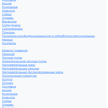
Акции
Компания
Новости
Статьи
Отзывы
Вакансии
Сотрудники
Сертификаты
Помощь
Политика конфиденциальности и обработка персональных
данных
Контакты
...
Каталог товаров
Ламинат
Теплые полы
Электрические теплые полы
Нагревательные маты
Нагревательные секции
Нагревательные фольгированные маты
Потолочные плинтусы
Услуги
Оплата
Доставка
Акции
Компания
Новости
Статьи
Отзывы