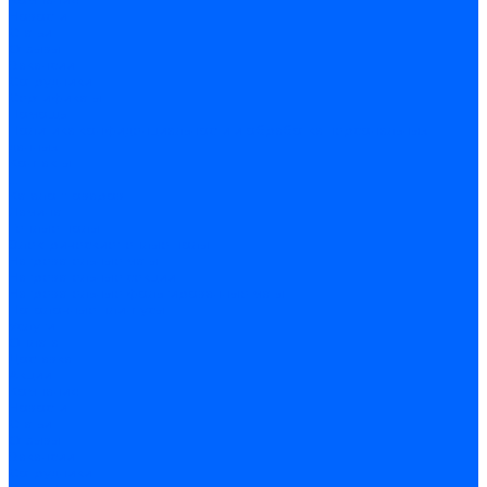
Новости
Статьи
Отзывы
Вакансии
Сотрудники
Сертификаты
Помощь
Политика конфиденциальности и обработка персональных
данных
Контакты
...
Каталог товаров
Ламинат
Теплые полы
Электрические теплые полы
Нагревательные маты
Нагревательные секции
Нагревательные фольгированные маты
Потолочные плинтусы
Услуги
Оплата
Доставка
Акции
Компания
Новости
Статьи
Отзывы
Вакансии
Сотрудники