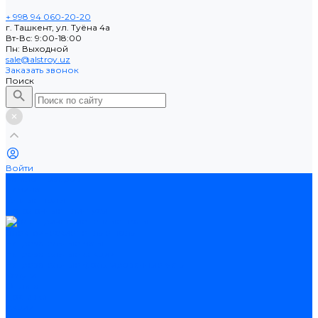
+ 998 94 060-20-20
г. Ташкент, ул. Туёна 4а
Вт-Вс: 9:00-18:00
Пн: Выходной
sale@alstroy.uz
Заказать звонок
Поиск
Войти
Каталог товаров
Ламинат
Теплые полы
Потолочные плинтусы
Электрические теплые полы
Нагревательные маты
Нагревательные секции
Нагревательные фольгированные маты
Услуги
Оплата
Доставка
Акции
Компания