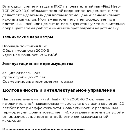
Благодаря степени защиты IPX7, нагревательный мат «First Heat»
ТСП-2000-10,0 обладает полной водонепроницаемостью, что
делает его идеальным для влажных помещений: ванных комнат,
кухонь и санузлов. Монтаж выполняется непосредственно в
плиточный клей или цементно-песчаную стяжку, что значительно
сокращает время работ и минимизирует затраты на установку.
Технические параметры
Площадь покрытия
10 м²
Общая мощность
2000 Вт
Удельная мощность
200 Вт/м²
Эксплуатационные преимущества
Защита от влаги
IPX7
Срок службы
до 20 лет
Совместимость
с терморегуляторами
Долговечность и интеллектуальное управление
Нагревательный мат «First Heat» ТСП-2000-10,0 отличается
исключительной надежностью — срок эксплуатации достигает 20
лет без потери эффективности. Совместимость с различными
терморегуляторами позволяет гибко управлять температурой и
оптимизировать энергопотребление для максимальной
экономии.
Инвестиция в комфорт и экономию