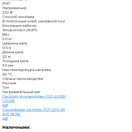
IPX7
Напряжение
220 В
Способ монтажа
В плиточный клей, наливной пол
Изоляция кабеля
Фторопласт (ФЭП)
Вес
5.0 кг
Ширина мата
0.5 м
Длина мата
20 м
Толщина мата
3.5 мм
Max температура нагрева
60 °С
Страна производства
Россия
Тип
Нагревательный мат
Паспорт-руководство-ТСП-200Вт
1.41 МБ
pdf
Сертификат-на-Маты-ТСП-200-Вт
609.78 КБ
pdf
Наличными: