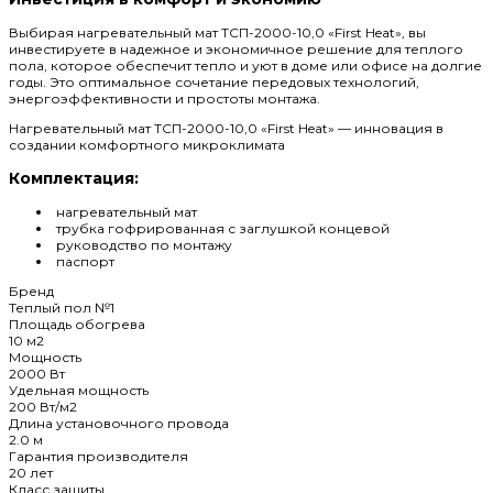
Выбирая нагревательный мат ТСП-2000-10,0 «First Heat», вы
инвестируете в надежное и экономичное решение для теплого
пола, которое обеспечит тепло и уют в доме или офисе на долгие
годы. Это оптимальное сочетание передовых технологий,
энергоэффективности и простоты монтажа.
Нагревательный мат ТСП-2000-10,0 «First Heat» — инновация в
создании комфортного микроклимата
Комплектация:
нагревательный мат
трубка гофрированная с заглушкой концевой
руководство по монтажу
паспорт
Бренд
Теплый пол №1
Площадь обогрева
10 м2
Мощность
2000 Вт
Удельная мощность
200 Вт/м2
Длина установочного провода
2.0 м
Гарантия производителя
20 лет
Класс защиты