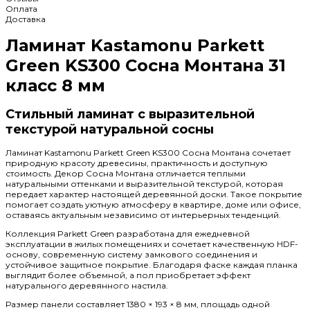
Оплата
Доставка
Ламинат Kastamonu Parkett
Green KS300 Сосна Монтана 31
класс 8 мм
Стильный ламинат с выразительной
текстурой натуральной сосны
Ламинат Kastamonu Parkett Green KS300 Сосна Монтана сочетает
природную красоту древесины, практичность и доступную
стоимость. Декор Сосна Монтана отличается теплыми
натуральными оттенками и выразительной текстурой, которая
передает характер настоящей деревянной доски. Такое покрытие
помогает создать уютную атмосферу в квартире, доме или офисе,
оставаясь актуальным независимо от интерьерных тенденций.
Коллекция Parkett Green разработана для ежедневной
эксплуатации в жилых помещениях и сочетает качественную HDF-
основу, современную систему замкового соединения и
устойчивое защитное покрытие. Благодаря фаске каждая планка
выглядит более объемной, а пол приобретает эффект
натурального деревянного настила.
Размер панели составляет 1380 × 193 × 8 мм, площадь одной