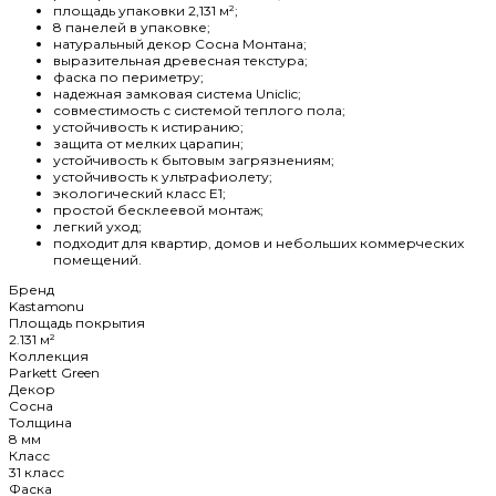
площадь упаковки 2,131 м²;
8 панелей в упаковке;
натуральный декор Сосна Монтана;
выразительная древесная текстура;
фаска по периметру;
надежная замковая система Uniclic;
совместимость с системой теплого пола;
устойчивость к истиранию;
защита от мелких царапин;
устойчивость к бытовым загрязнениям;
устойчивость к ультрафиолету;
экологический класс E1;
простой бесклеевой монтаж;
легкий уход;
подходит для квартир, домов и небольших коммерческих
помещений.
Бренд
Kastamonu
Площадь покрытия
2.131 м²
Коллекция
Parkett Green
Декор
Сосна
Толщина
8 мм
Класс
31 класс
Фаска