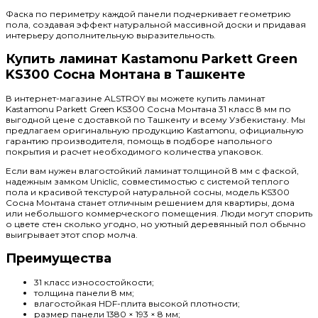
Фаска по периметру каждой панели подчеркивает геометрию
пола, создавая эффект натуральной массивной доски и придавая
интерьеру дополнительную выразительность.
Купить ламинат Kastamonu Parkett Green
KS300 Сосна Монтана в Ташкенте
В интернет-магазине ALSTROY вы можете купить ламинат
Kastamonu Parkett Green KS300 Сосна Монтана 31 класс 8 мм по
выгодной цене с доставкой по Ташкенту и всему Узбекистану. Мы
предлагаем оригинальную продукцию Kastamonu, официальную
гарантию производителя, помощь в подборе напольного
покрытия и расчет необходимого количества упаковок.
Если вам нужен влагостойкий ламинат толщиной 8 мм с фаской,
надежным замком Uniclic, совместимостью с системой теплого
пола и красивой текстурой натуральной сосны, модель KS300
Сосна Монтана станет отличным решением для квартиры, дома
или небольшого коммерческого помещения. Люди могут спорить
о цвете стен сколько угодно, но уютный деревянный пол обычно
выигрывает этот спор молча.
Преимущества
31 класс износостойкости;
толщина панели 8 мм;
влагостойкая HDF-плита высокой плотности;
размер панели 1380 × 193 × 8 мм;