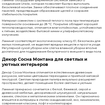
Ламинат оборудован фирменной системой замкового
соединения Uniclic, которая позволяет быстро выполнить
бесклеевой монтаж. Замки обеспечивают плотное соединение
панелей, предотвращая образование щелей и сохраняя
стабильность покрытия.
Материал совместим с системой теплого пола при температуре
поверхности основания до 28 °C. Покрытие обладает хорошей
теплопроводностью, отличается влагостойкостью, устойчивостью
к пятнам, воздействию бытовой химии и ультрафиолетовому
излучению.
Ламинат соответствует экологическому классу E1, безопасен для
жилых помещений, не выделяет вредных веществ и прост в уходе.
Регулярной сухой уборки или слегка влажной уборки вполне
достаточно для поддержания безупречного внешнего вида пола.
Декор Сосна Монтана для светлых и
уютных интерьеров
Декор Сосна Монтана отличается естественным древесным
рисунком, мягкими цветовыми переходами и приятной матовой
текстурой. Светлая природная палитра визуально расширяет
пространство, делает помещение более светлым и уютным.
Ламинат прекрасно сочетается с белой, бежевой, серой и
древесной мебелью, декоративной штукатуркой, натуральным
камнем, стеклом и металлическими элементами. Он гармонично
впишется в интерьеры в стилях скандинавский, эко, минимализм,
современная классика, лофт и контемпорари.