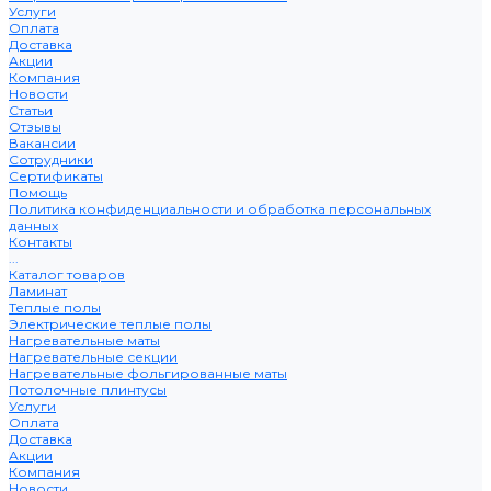
Услуги
Оплата
Доставка
Акции
Компания
Новости
Статьи
Отзывы
Вакансии
Сотрудники
Сертификаты
Помощь
Политика конфиденциальности и обработка персональных
данных
Контакты
...
Каталог товаров
Ламинат
Теплые полы
Электрические теплые полы
Нагревательные маты
Нагревательные секции
Нагревательные фольгированные маты
Потолочные плинтусы
Услуги
Оплата
Доставка
Акции
Компания
Новости