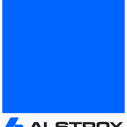
Политика конфиденциальности и обработка персональных
данных
Контакты
...
Каталог товаров
Ламинат
Теплые полы
Электрические теплые полы
Нагревательные маты
Нагревательные секции
Нагревательные фольгированные маты
Потолочные плинтусы
Услуги
Оплата
Доставка
Акции
Компания
Новости
Статьи
Отзывы
Вакансии
Сотрудники
Сертификаты
Помощь
Политика конфиденциальности и обработка персональных
данных
Контакты