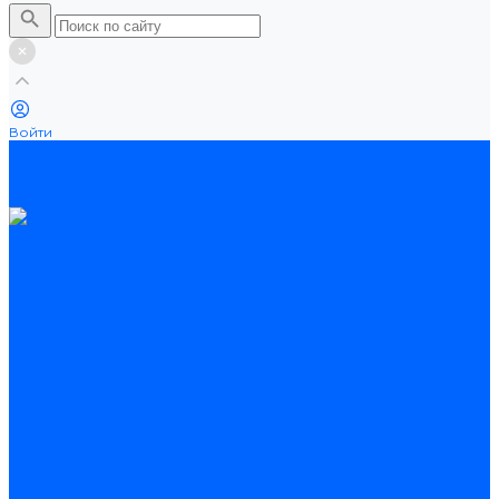
Войти
Каталог товаров
Ламинат
Теплые полы
Потолочные плинтусы
Электрические теплые полы
Нагревательные маты
Нагревательные секции
Нагревательные фольгированные маты
Услуги
Оплата
Доставка
Акции
Компания
Новости
Статьи
Отзывы
Вакансии
Сотрудники
Сертификаты
Помощь