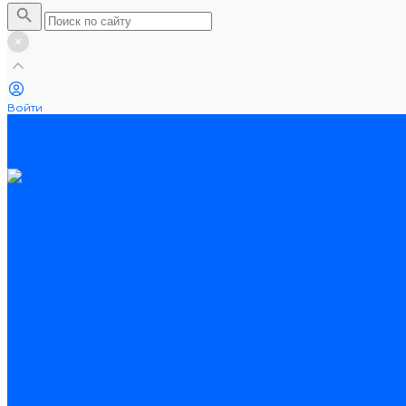
Войти
Каталог товаров
Ламинат
Теплые полы
Потолочные плинтусы
Электрические теплые полы
Нагревательные маты
Нагревательные секции
Нагревательные фольгированные маты
Услуги
Оплата
Доставка
Акции
Компания
Новости
Статьи
Отзывы
Вакансии
Сотрудники
Сертификаты
Помощь