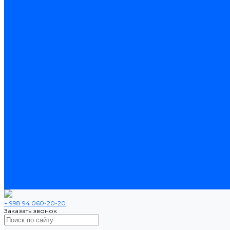
Политика конфиденциальности и обработка персональных данных
Контакты
...
Каталог товаров
Ламинат
Теплые полы
Электрические теплые полы
Нагревательные маты
Нагревательные секции
Нагревательные фольгированные маты
Потолочные плинтусы
Услуги
Оплата
Доставка
Акции
Компания
Новости
Статьи
Отзывы
Вакансии
Сотрудники
Сертификаты
Помощь
Политика конфиденциальности и обработка персональных данных
Контакты
+ 998 94 060-20-20
Заказать звонок