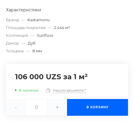
Характеристики
Бренд
—
Kastamonu
Площадь покрытия
—
2.444 м²
Коллекция
—
Sunfloor
Декор
—
Дуб
Толщина
—
8 мм
106 000 UZS
за 1 м²
В наличии
Нашли дешевле?
-
+
В КОРЗИНУ