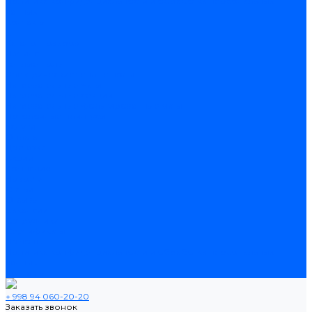
Политика конфиденциальности и обработка персональных
данных
Контакты
...
Каталог товаров
Ламинат
Теплые полы
Электрические теплые полы
Нагревательные маты
Нагревательные секции
Нагревательные фольгированные маты
Потолочные плинтусы
Услуги
Оплата
Доставка
Акции
Компания
Новости
Статьи
Отзывы
Вакансии
Сотрудники
Сертификаты
Помощь
Политика конфиденциальности и обработка персональных
данных
Контакты
+ 998 94 060-20-20
Заказать звонок