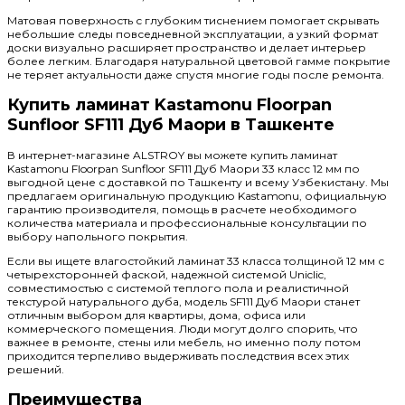
Матовая поверхность с глубоким тиснением помогает скрывать
небольшие следы повседневной эксплуатации, а узкий формат
доски визуально расширяет пространство и делает интерьер
более легким. Благодаря натуральной цветовой гамме покрытие
не теряет актуальности даже спустя многие годы после ремонта.
Купить ламинат Kastamonu Floorpan
Sunfloor SF111 Дуб Маори в Ташкенте
В интернет-магазине ALSTROY вы можете купить ламинат
Kastamonu Floorpan Sunfloor SF111 Дуб Маори 33 класс 12 мм по
выгодной цене с доставкой по Ташкенту и всему Узбекистану. Мы
предлагаем оригинальную продукцию Kastamonu, официальную
гарантию производителя, помощь в расчете необходимого
количества материала и профессиональные консультации по
выбору напольного покрытия.
Если вы ищете влагостойкий ламинат 33 класса толщиной 12 мм с
четырехсторонней фаской, надежной системой Uniclic,
совместимостью с системой теплого пола и реалистичной
текстурой натурального дуба, модель SF111 Дуб Маори станет
отличным выбором для квартиры, дома, офиса или
коммерческого помещения. Люди могут долго спорить, что
важнее в ремонте, стены или мебель, но именно полу потом
приходится терпеливо выдерживать последствия всех этих
решений.
Преимущества