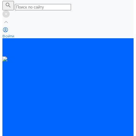
Войти
Каталог товаров
Ламинат
Теплые полы
Потолочные плинтусы
Электрические теплые полы
Нагревательные маты
Нагревательные секции
Нагревательные фольгированные маты
Услуги
Оплата
Доставка
Акции
Компания
Новости
Статьи
Отзывы
Вакансии
Сотрудники
Сертификаты
Помощь