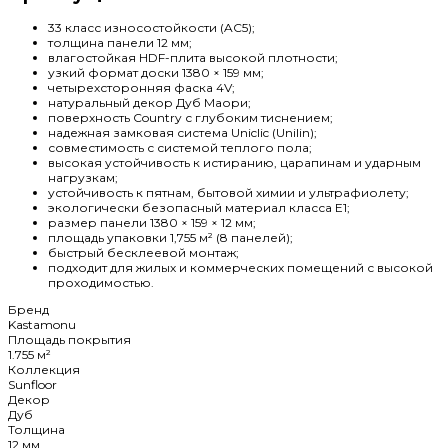
33 класс износостойкости (AC5);
толщина панели 12 мм;
влагостойкая HDF-плита высокой плотности;
узкий формат доски 1380 × 159 мм;
четырехсторонняя фаска 4V;
натуральный декор Дуб Маори;
поверхность Country с глубоким тиснением;
надежная замковая система Uniclic (Unilin);
совместимость с системой теплого пола;
высокая устойчивость к истиранию, царапинам и ударным
нагрузкам;
устойчивость к пятнам, бытовой химии и ультрафиолету;
экологически безопасный материал класса E1;
размер панели 1380 × 159 × 12 мм;
площадь упаковки 1,755 м² (8 панелей);
быстрый бесклеевой монтаж;
подходит для жилых и коммерческих помещений с высокой
проходимостью.
Бренд
Kastamonu
Площадь покрытия
1.755 м²
Коллекция
Sunfloor
Декор
Дуб
Толщина
12 мм