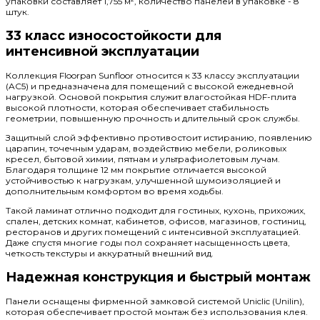
упаковки составляет 1,755 м², количество панелей в упаковке - 8
штук.
33 класс износостойкости для
интенсивной эксплуатации
Коллекция Floorpan Sunfloor относится к 33 классу эксплуатации
(AC5) и предназначена для помещений с высокой ежедневной
нагрузкой. Основой покрытия служит влагостойкая HDF-плита
высокой плотности, которая обеспечивает стабильность
геометрии, повышенную прочность и длительный срок службы.
Защитный слой эффективно противостоит истиранию, появлению
царапин, точечным ударам, воздействию мебели, роликовых
кресел, бытовой химии, пятнам и ультрафиолетовым лучам.
Благодаря толщине 12 мм покрытие отличается высокой
устойчивостью к нагрузкам, улучшенной шумоизоляцией и
дополнительным комфортом во время ходьбы.
Такой ламинат отлично подходит для гостиных, кухонь, прихожих,
спален, детских комнат, кабинетов, офисов, магазинов, гостиниц,
ресторанов и других помещений с интенсивной эксплуатацией.
Даже спустя многие годы пол сохраняет насыщенность цвета,
четкость текстуры и аккуратный внешний вид.
Надежная конструкция и быстрый монтаж
Панели оснащены фирменной замковой системой Uniclic (Unilin),
которая обеспечивает простой монтаж без использования клея.