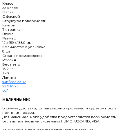
Класс
33 класс
Фаска
C фаской
Структура поверхности
Кантри
Тип замка
Uniclic
Размер
12 x 159 x 1380 мм
Количество в упаковке
8 шт
Страна производства
Россия
Вес нетто
18.2 кг
Тип
Ламинат
sunfloor-33-12
22.9 МБ
pdf
Наличными:
В случае доставки, оплату можно произвести курьеру после
принятия товара.
Для максимального удобства предоставляется возможность
оплаты платёжными системами HUMO, UZCARD, VISA.
Также можно произвести оплату перечислением.