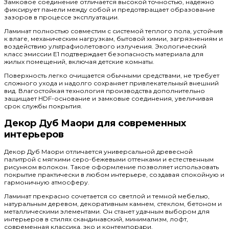
Замковое соединение отличается высокой точностью, надежно
фиксирует панели между собой и предотвращает образование
зазоров в процессе эксплуатации.
Ламинат полностью совместим с системой теплого пола, устойчив
к влаге, механическим нагрузкам, бытовой химии, загрязнениям и
воздействию ультрафиолетового излучения. Экологический
класс эмиссии E1 подтверждает безопасность материала для
жилых помещений, включая детские комнаты.
Поверхность легко очищается обычными средствами, не требует
сложного ухода и надолго сохраняет привлекательный внешний
вид. Влагостойкая технология производства дополнительно
защищает HDF-основание и замковые соединения, увеличивая
срок службы покрытия.
Декор Дуб Маори для современных
интерьеров
Декор Дуб Маори отличается универсальной древесной
палитрой с мягкими серо-бежевыми оттенками и естественным
рисунком волокон. Такое оформление позволяет использовать
покрытие практически в любом интерьере, создавая спокойную и
гармоничную атмосферу.
Ламинат прекрасно сочетается со светлой и темной мебелью,
натуральным деревом, декоративным камнем, стеклом, бетоном и
металлическими элементами. Он станет удачным выбором для
интерьеров в стилях скандинавский, минимализм, лофт,
современная классика, эко и контемпорари.