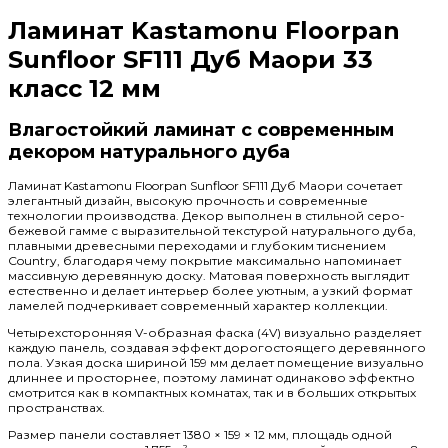
Ламинат Kastamonu Floorpan
Sunfloor SF111 Дуб Маори 33
класс 12 мм
Влагостойкий ламинат с современным
декором натурального дуба
Ламинат Kastamonu Floorpan Sunfloor SF111 Дуб Маори сочетает
элегантный дизайн, высокую прочность и современные
технологии производства. Декор выполнен в стильной серо-
бежевой гамме с выразительной текстурой натурального дуба,
плавными древесными переходами и глубоким тиснением
Country, благодаря чему покрытие максимально напоминает
массивную деревянную доску. Матовая поверхность выглядит
естественно и делает интерьер более уютным, а узкий формат
ламелей подчеркивает современный характер коллекции.
Четырехсторонняя V-образная фаска (4V) визуально разделяет
каждую панель, создавая эффект дорогостоящего деревянного
пола. Узкая доска шириной 159 мм делает помещение визуально
длиннее и просторнее, поэтому ламинат одинаково эффектно
смотрится как в компактных комнатах, так и в больших открытых
пространствах.
Размер панели составляет 1380 × 159 × 12 мм, площадь одной