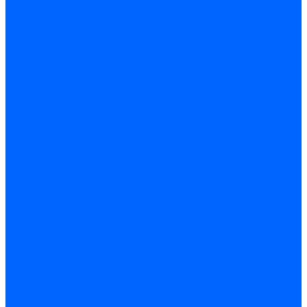
Новости
Статьи
Отзывы
Вакансии
Сотрудники
Сертификаты
Помощь
Политика конфиденциальности и обработка персональных
данных
Контакты
...
Каталог товаров
Ламинат
Теплые полы
Электрические теплые полы
Нагревательные маты
Нагревательные секции
Нагревательные фольгированные маты
Потолочные плинтусы
Услуги
Оплата
Доставка
Акции
Компания
Новости
Статьи
Отзывы
Вакансии
Сотрудники