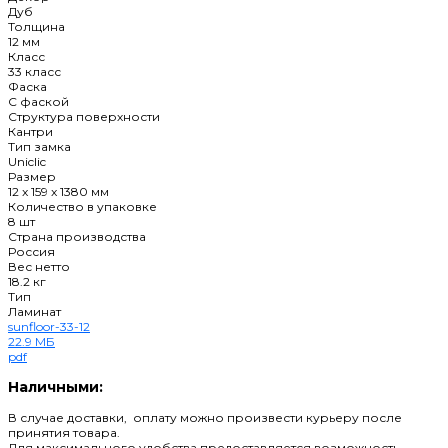
Дуб
Толщина
12 мм
Класс
33 класс
Фаска
C фаской
Структура поверхности
Кантри
Тип замка
Uniclic
Размер
12 x 159 x 1380 мм
Количество в упаковке
8 шт
Страна производства
Россия
Вес нетто
18.2 кг
Тип
Ламинат
sunfloor-33-12
22.9 МБ
pdf
Наличными:
В случае доставки, оплату можно произвести курьеру после
принятия товара.
Для максимального удобства предоставляется возможность