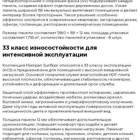
Четырехсторонняя V-образная фаска (4V) подчеркивает каждую
панель, создавая эффект отдельных деревянных досок. Узкая
ламель шириной 159 мм визуально вытягивает помещение и делает
интерьер более просторным. Такое решение особенно
эффектно смотрится в современных квартирах, загородных домах,
офисах, гостиницах, ресторанах и коммерческих помещениях.
Размер панели составляет 1380 × 159 × 12 мм, площадь упаковки
составляет 1,755 м², количество панелей в упаковке - 8 штук.
33 класс износостойкости для
интенсивной эксплуатации
Коллекция Floorpan Sunfloor относится к 33 классу эксплуатации
(AC5) и предназначена для помещений с высокой ежедневной
нагрузкой. Основой покрытия служит влагостойкая HDF-плита
высокой плотности, обеспечивающая стабильность геометрии,
устойчивость к деформации и длительный срок службы.
Защитный слой эффективно противостоит истиранию, царапинам,
точечным ударам, воздействию мебели, роликовых кресел,
бытовой химии, загрязнениям и ультрафиолетовому излучению.
Даже спустя годы активной эксплуатации поверхность сохраняет
насыщенность цвета и привлекательный внешний вид.
Толщина панели 12 мм обеспечивает дополнительную
шумоизоляцию, повышает комфорт при ходьбе и делает
покрытие более устойчивым к высоким нагрузкам. Ламинат
подходит для гостиных, кухонь, прихожих, спален, детских комнат,
кабинетов, офисов, гостиниц, магазинов, ресторанов и других