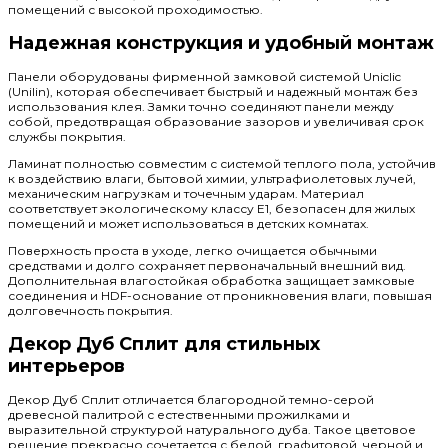
помещений с высокой проходимостью.
Надежная конструкция и удобный монтаж
Панели оборудованы фирменной замковой системой Uniclic
(Unilin), которая обеспечивает быстрый и надежный монтаж без
использования клея. Замки точно соединяют панели между
собой, предотвращая образование зазоров и увеличивая срок
службы покрытия.
Ламинат полностью совместим с системой теплого пола, устойчив
к воздействию влаги, бытовой химии, ультрафиолетовых лучей,
механическим нагрузкам и точечным ударам. Материал
соответствует экологическому классу E1, безопасен для жилых
помещений и может использоваться в детских комнатах.
Поверхность проста в уходе, легко очищается обычными
средствами и долго сохраняет первоначальный внешний вид.
Дополнительная влагостойкая обработка защищает замковые
соединения и HDF-основание от проникновения влаги, повышая
долговечность покрытия.
Декор Дуб Сплит для стильных
интерьеров
Декор Дуб Сплит отличается благородной темно-серой
древесной палитрой с естественными прожилками и
выразительной структурой натурального дуба. Такое цветовое
решение прекрасно сочетается с белой, графитовой, черной и