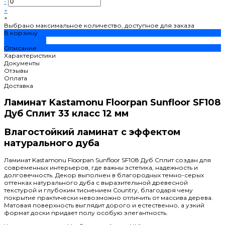
-
+
×
Выбрано максимальное количество, доступное для заказа
В корзину
ДОБАВЛЕНО
Описание
Характеристики
Документы
Отзывы
Оплата
Доставка
Ламинат Kastamonu Floorpan Sunfloor SF108
Дуб Сплит 33 класс 12 мм
Влагостойкий ламинат с эффектом
натурального дуба
Ламинат Kastamonu Floorpan Sunfloor SF108 Дуб Сплит создан для
современных интерьеров, где важны эстетика, надежность и
долговечность. Декор выполнен в благородных темно-серых
оттенках натурального дуба с выразительной древесной
текстурой и глубоким тиснением Country, благодаря чему
покрытие практически невозможно отличить от массива дерева.
Матовая поверхность выглядит дорого и естественно, а узкий
формат доски придает полу особую элегантность.