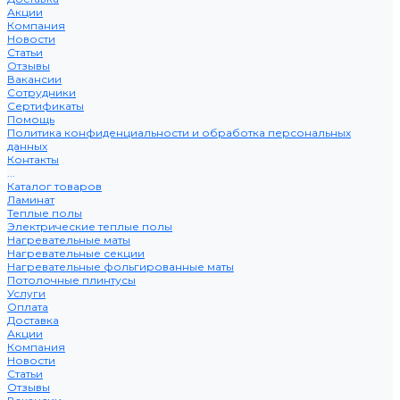
Акции
Компания
Новости
Статьи
Отзывы
Вакансии
Сотрудники
Сертификаты
Помощь
Политика конфиденциальности и обработка персональных
данных
Контакты
...
Каталог товаров
Ламинат
Теплые полы
Электрические теплые полы
Нагревательные маты
Нагревательные секции
Нагревательные фольгированные маты
Потолочные плинтусы
Услуги
Оплата
Доставка
Акции
Компания
Новости
Статьи
Отзывы