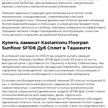
древесной мебелью, декоративным бетоном, натуральным
камнем, стеклом и металлическими элементами.
Ламинат идеально подходит для интерьеров в стилях лофт,
минимализм, скандинавский, современная классика,
контемпорари и эко. Темный древесный оттенок делает интерьер
более выразительным и статусным, а узкая доска придает полу
визуальную легкость и глубину. Матовая поверхность эффективно
скрывает мелкие следы повседневной эксплуатации, помогая
полу дольше сохранять аккуратный внешний вид.
Купить ламинат Kastamonu Floorpan
Sunfloor SF108 Дуб Сплит в Ташкенте
В интернет-магазине ALSTROY вы можете купить ламинат
Kastamonu Floorpan Sunfloor SF108 Дуб Сплит 33 класс 12 мм по
выгодной цене с доставкой по Ташкенту и всему Узбекистану. Мы
предлагаем оригинальную продукцию Kastamonu, официальную
гарантию производителя, профессиональную консультацию и
помощь в расчете необходимого количества материала.
Если вам необходим влагостойкий ламинат 33 класса, толщиной 12
мм, с четырехсторонней фаской, надежной системой Uniclic,
совместимостью с системой теплого пола и реалистичной
текстурой натуральной древесины, модель SF108 Дуб Сплит станет
отличным выбором для квартиры, дома, офиса или
коммерческого помещения. Люди могут бесконечно обсуждать
идеальный оттенок пола, но качественный ламинат потом годами
спокойно выдерживает и мебель, и гостей, и все последствия этих