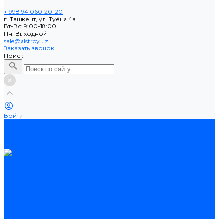
+ 998 94 060-20-20
г. Ташкент, ул. Туёна 4а
Вт-Вс: 9:00-18:00
Пн: Выходной
sale@alstroy.uz
Заказать звонок
Поиск
Войти
Каталог товаров
Ламинат
Теплые полы
Потолочные плинтусы
Электрические теплые полы
Нагревательные маты
Нагревательные секции
Нагревательные фольгированные маты
Услуги
Оплата
Доставка
Акции
Компания