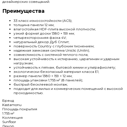
дизайнерских совещаний.
Преимущества
33 класс износостойкости (AC5);
толщина панели 12 мм;
влагостойкая HDF-плита высокой плотности;
узкий формат доски 1380 × 159 мм;
четырехсторонняя фаска 4V;
натуральный декор Дуб Сплит;
поверхность Country с глубоким тиснением;
надежная замковая система Uniclic (Unilin);
совместимость с системой теплого пола;
высокая устойчивость к истиранию, царапинам и ударным
нагрузкам;
устойчивость к пятнам, бытовой химии и ультрафиолету;
экологически безопасный материал класса E1;
размер панели 1380 × 159 × 12 мм;
площадь упаковки 1,755 м² (8 панелей);
быстрый бесклеевой монтаж;
подходит для жилых и коммерческих помещений с высокой
проходимостью.
Бренд
Kastamonu
Площадь покрытия
1.755 м²
Коллекция
Sunfloor
Декор