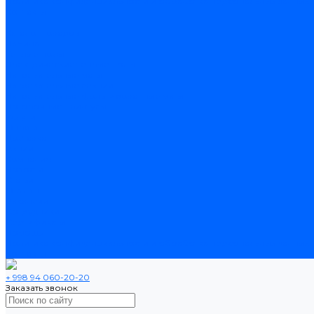
Политика конфиденциальности и обработка персональных данных
Контакты
...
Каталог товаров
Ламинат
Теплые полы
Электрические теплые полы
Нагревательные маты
Нагревательные секции
Нагревательные фольгированные маты
Потолочные плинтусы
Услуги
Оплата
Доставка
Акции
Компания
Новости
Статьи
Отзывы
Вакансии
Сотрудники
Сертификаты
Помощь
Политика конфиденциальности и обработка персональных данных
Контакты
+ 998 94 060-20-20
Заказать звонок