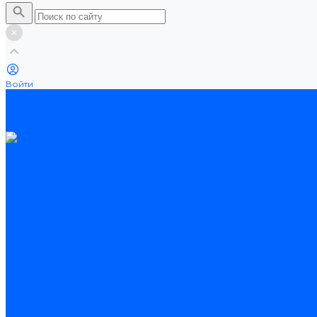
Войти
Каталог товаров
Ламинат
Теплые полы
Потолочные плинтусы
Электрические теплые полы
Нагревательные маты
Нагревательные секции
Нагревательные фольгированные маты
Услуги
Оплата
Доставка
Акции
Компания
Новости
Статьи
Отзывы
Вакансии
Сотрудники
Сертификаты
Помощь