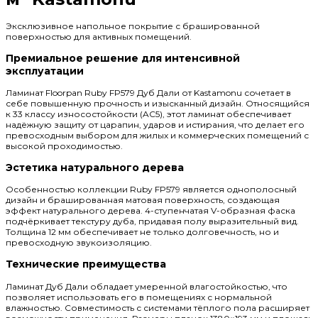
Эксклюзивное напольное покрытие с брашированной
поверхностью для активных помещений.
Премиальное решение для интенсивной
эксплуатации
Ламинат Floorpan Ruby FP579 Дуб Дали от Kastamonu сочетает в
себе повышенную прочность и изысканный дизайн. Относящийся
к 33 классу износостойкости (AC5), этот ламинат обеспечивает
надёжную защиту от царапин, ударов и истирания, что делает его
превосходным выбором для жилых и коммерческих помещений с
высокой проходимостью.
Эстетика натурального дерева
Особенностью коллекции Ruby FP579 является однополосный
дизайн и брашированная матовая поверхность, создающая
эффект натурального дерева. 4-ступенчатая V-образная фаска
подчёркивает текстуру дуба, придавая полу выразительный вид.
Толщина 12 мм обеспечивает не только долговечность, но и
превосходную звукоизоляцию.
Технические преимущества
Ламинат Дуб Дали обладает умеренной влагостойкостью, что
позволяет использовать его в помещениях с нормальной
влажностью. Совместимость с системами тёплого пола расширяет