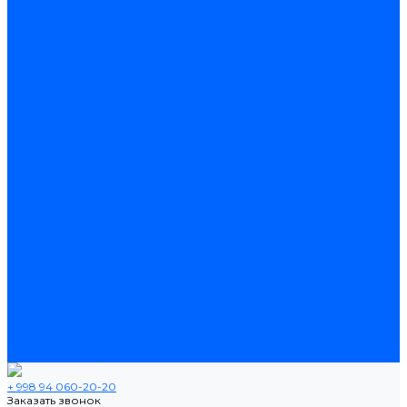
Политика конфиденциальности и обработка персональных
данных
Контакты
...
Каталог товаров
Ламинат
Теплые полы
Электрические теплые полы
Нагревательные маты
Нагревательные секции
Нагревательные фольгированные маты
Потолочные плинтусы
Услуги
Оплата
Доставка
Акции
Компания
Новости
Статьи
Отзывы
Вакансии
Сотрудники
Сертификаты
Помощь
Политика конфиденциальности и обработка персональных
данных
Контакты
+ 998 94 060-20-20
Заказать звонок