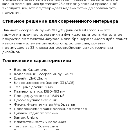
жилых помещениях достигает 25 лет при условии правильной
эксплуатации, что подтверждает надёжность и долговечность
покрытия.
Стильное решение для современного интерьера
Ламинат Floorpan Ruby FP579 Дуб Дали от Kastamonu — это
гармония прочности, эстетики и функциональности. Напольное
покрытие с эффектом натурального брашированного дуба станет
изысканным элементом любого пространства, сочетая
преимущества 33 класса износостойкости с эксклюзивным
дизайном.
Технические характеристики
Бренд:
Kastamonu
Коллекция:
Floorpan Ruby FP579
Дизайн:
Дуб Дали
Класс износостойкости:
33 (AC5)
Толщина доски:
12 мм
Размер планки:
1380×193 мм
Площадь упаковки:
1.864 м²
Досок в упаковке:
7 шт
Фаска:
4-ступенчатая V-образная
Поверхность:
Брашированная матовая
Дизайн:
Однополосный
Замок:
Uniclic
Влагостойкость:
Умеренная
Теплый пол:
Совместим