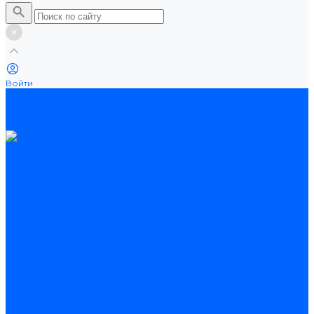
Войти
Каталог товаров
Ламинат
Теплые полы
Потолочные плинтусы
Электрические теплые полы
Нагревательные маты
Нагревательные секции
Нагревательные фольгированные маты
Услуги
Оплата
Доставка
Акции
Компания
Новости
Статьи
Отзывы
Вакансии
Сотрудники
Сертификаты
Помощь