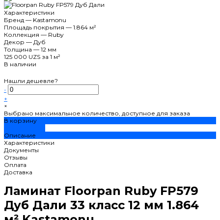
Характеристики
Бренд
—
Kastamonu
Площадь покрытия
—
1.864 м²
Коллекция
—
Ruby
Декор
—
Дуб
Толщина
—
12 мм
125 000 UZS
за 1 м²
В наличии
Нашли дешевле?
-
+
×
Выбрано максимальное количество, доступное для заказа
В корзину
ДОБАВЛЕНО
Описание
Характеристики
Документы
Отзывы
Оплата
Доставка
Ламинат Floorpan Ruby FP579
Дуб Дали 33 класс 12 мм 1.864
м² Kastamonu