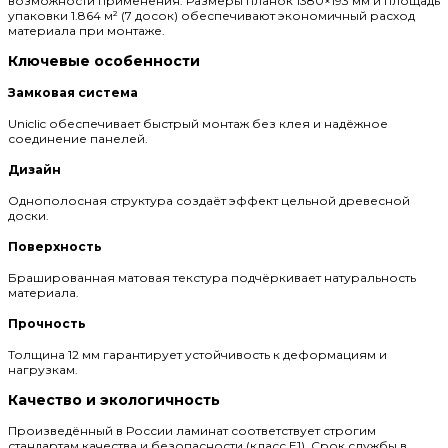
возможности применения. Размеры планок 1380×193 мм и площадь
упаковки 1.864 м² (7 досок) обеспечивают экономичный расход
материала при монтаже.
Ключевые особенности
Замковая система
Uniclic обеспечивает быстрый монтаж без клея и надёжное
соединение панелей.
Дизайн
Однополосная структура создаёт эффект цельной древесной
доски.
Поверхность
Брашированная матовая текстура подчёркивает натуральность
материала.
Прочность
Толщина 12 мм гарантирует устойчивость к деформациям и
нагрузкам.
Качество и экологичность
Произведённый в России ламинат соответствует строгим
стандартам качества и безопасности (класс E1). Срок службы в