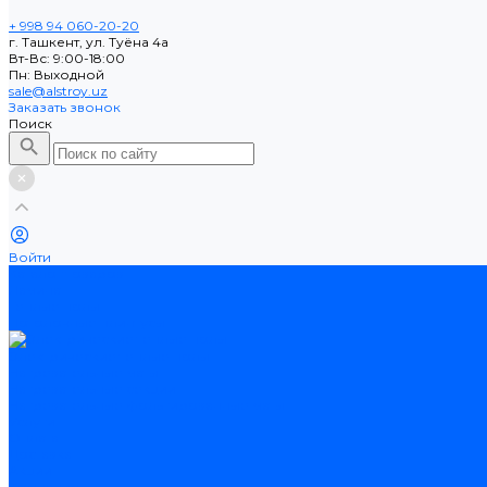
+ 998 94 060-20-20
г. Ташкент, ул. Туёна 4а
Вт-Вс: 9:00-18:00
Пн: Выходной
sale@alstroy.uz
Заказать звонок
Поиск
Войти
Каталог товаров
Ламинат
Теплые полы
Потолочные плинтусы
Электрические теплые полы
Нагревательные маты
Нагревательные секции
Нагревательные фольгированные маты
Услуги
Оплата
Доставка
Акции
Компания