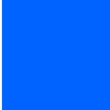
Новости
Статьи
Отзывы
Вакансии
Сотрудники
Сертификаты
Помощь
Политика конфиденциальности и обработка персональных данных
Контакты
...
Каталог товаров
Ламинат
Теплые полы
Электрические теплые полы
Нагревательные маты
Нагревательные секции
Нагревательные фольгированные маты
Потолочные плинтусы
Услуги
Оплата
Доставка
Акции
Компания
Новости
Статьи
Отзывы
Вакансии
Сотрудники
Сертификаты