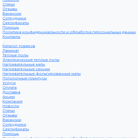
Статьи
Отзывы
Вакансии
Сотрудники
Сертификаты
Помощь
Политика конфиденциальности и обработка персональных данных
Контакты
...
Каталог товаров
Ламинат
Теплые полы
Электрические теплые полы
Нагревательные маты
Нагревательные секции
Нагревательные фольгированные маты
Потолочные плинтусы
Услуги
Оплата
Доставка
Акции
Компания
Новости
Статьи
Отзывы
Вакансии
Сотрудники
Сертификаты
Помощь