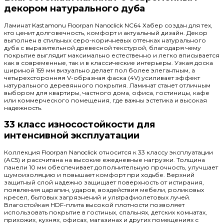
декором натурального дуба
Ламинат Kastamonu Floorpan Nanoclick NC64 Хабер создан для тех,
кто ценит долговечность, комфорт и актуальный дизайн. Декор
выполнен в стильных серо-коричневых оттенках натурального
дуба с выразительной древесной текстурой, благодаря чему
покрытие выглядит максимально естественно и легко вписывается
как в современные, так и в классические интерьеры. Узкая доска
шириной 159 мм визуально делает пол более элегантным, а
четырехсторонняя V-образная фаска (4V) усиливает эффект
натурального деревянного покрытия. Ламинат станет отличным
выбором для квартиры, частного дома, офиса, гостиницы, кафе
или коммерческого помещения, где важны эстетика и высокая
надежность.
33 класс износостойкости для
интенсивной эксплуатации
Коллекция Floorpan Nanoclick относится к 33 классу эксплуатации
(AC5) и рассчитана на высокие ежедневные нагрузки. Толщина
панели 10 мм обеспечивает дополнительную прочность, улучшает
шумоизоляцию и повышает комфорт при ходьбе. Верхний
защитный слой надежно защищает поверхность от истирания,
появления царапин, ударов, воздействия мебели, роликовых
кресел, бытовых загрязнений и ультрафиолетовых лучей.
Влагостойкая HDF-плита высокой плотности позволяет
использовать покрытие в гостиных, спальнях, детских комнатах,
прихожих, кухнях, офисах, магазинах и других помещениях с