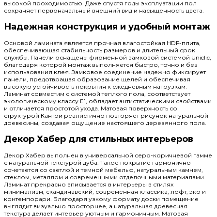
высокой проходимостью. Даже спустя годы эксплуатации пол
сохраняет первоначальный внешний вид и насыщенность цвета.
Надежная конструкция и удобный монтаж
Основой ламината является прочная влагостойкая HDF-плита,
обеспечивающая стабильность размеров и длительный срок
службы. Панели оснащены фирменной замковой системой Uniclic,
благодаря которой монтаж выполняется быстро, точно и без
использования клея. Замковое соединение надежно фиксирует
панели, предотвращая образование щелей и обеспечивая
высокую устойчивость покрытия к ежедневным нагрузкам.
Ламинат совместим с системой теплого пола, соответствует
экологическому классу E1, обладает антистатическими свойствами
и отличается простотой ухода. Матовая поверхность со
структурой Кантри реалистично повторяет рисунок натуральной
древесины, создавая ощущение настоящего деревянного пола.
Декор Хабер для стильных интерьеров
Декор Хабер выполнен в универсальной серо-коричневой гамме
с натуральной текстурой дуба. Такое покрытие гармонично
сочетается со светлой и темной мебелью, натуральным камнем,
стеклом, металлом и современными отделочными материалами.
Ламинат прекрасно вписывается в интерьеры в стилях
минимализм, скандинавский, современная классика, лофт, эко и
контемпорари. Благодаря узкому формату доски помещение
выглядит визуально просторнее, а натуральная древесная
текстура делает интерьер уютным и гармоничным. Матовая