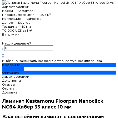
Характеристики
Бренд
—
Kastamonu
Площадь покрытия
—
1.975 м²
Коллекция
—
Nanoclick
Декор
—
Другое
Толщина
—
10 мм
110 000 UZS
за 1 м²
В наличии
Нашли дешевле?
-
+
×
Выбрано максимальное количество, доступное для заказа
В корзину
ДОБАВЛЕНО
Описание
Характеристики
Документы
Отзывы
Оплата
Доставка
Ламинат Kastamonu Floorpan Nanoclick
NC64 Хабер 33 класс 10 мм
Влагостойкий ламинат с современным