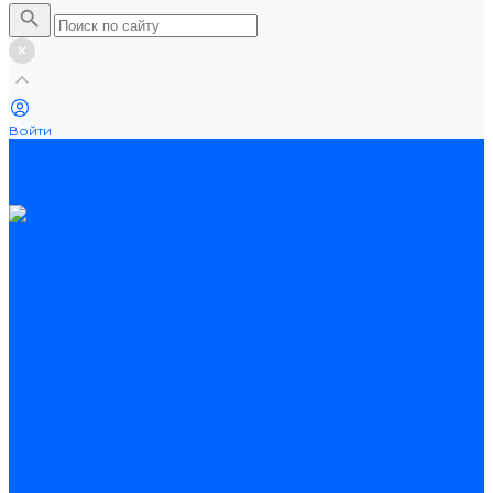
Войти
Каталог товаров
Ламинат
Теплые полы
Потолочные плинтусы
Электрические теплые полы
Нагревательные маты
Нагревательные секции
Нагревательные фольгированные маты
Услуги
Оплата
Доставка
Акции
Компания
Новости
Статьи
Отзывы
Вакансии
Сотрудники
Сертификаты
Помощь