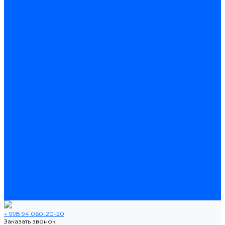
Политика конфиденциальности и обработка персональных
данных
Контакты
...
Каталог товаров
Ламинат
Теплые полы
Электрические теплые полы
Нагревательные маты
Нагревательные секции
Нагревательные фольгированные маты
Потолочные плинтусы
Услуги
Оплата
Доставка
Акции
Компания
Новости
Статьи
Отзывы
Вакансии
Сотрудники
Сертификаты
Помощь
Политика конфиденциальности и обработка персональных
данных
Контакты
+ 998 94 060-20-20
Заказать звонок