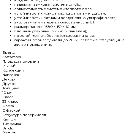
надежная замковая система Uniclic;
совместимость с системой теплого пола;
устойчивость к истиранию, царапинам и ударам;
устойчивость к пятнам и воздействию ультрафиолета;
экологичный материал класса эмиссии E1;
размер панели 1380 × 159 × 10 мм;
площадь упаковки 1,975 м² (9 панелей);
простой монтаж без использования клея;
гарантия производителя до 20–25 лет при эксплуатации в
жилых помещениях.
Бренд
Kastamonu
Площадь покрытия
1.975 м²
Коллекция
Nanoclick
Декор
Другое
Толщина
10 мм
Класс
33 класс
Фаска
C фаской
Структура поверхности
Кантри
Тип замка
Uniclic
Размер