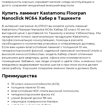
поверхность хорошо скрывает мелкие следы эксплуатации и
долго сохраняет аккуратный внешний вид пола.
Купить ламинат Kastamonu Floorpan
Nanoclick NC64 Хабер в Ташкенте
В интернет-магазине ALSTROY вы можете купить ламинат
Kastamonu Floorpan Nanoclick NC64 Хабер 33 класс 10 мм по
выгодной цене с доставкой по Ташкенту и всему Узбекистану. Мы
предлагаем только оригинальную продукцию Kastamonu,
профессиональную консультацию, помощь в расчете
необходимого количества упаковок и оперативную доставку.
Если вам нужен влагостойкий ламинат с толщиной 10 мм,
четырехсторонней фаской, надежной замковой системой Uniclic и
высокой износостойкостью, модель Хабер станет отличным
решением для квартиры, дома, офиса или коммерческого
помещения. Забавно, как люди спорят о цвете стен, а именно пол
ежедневно выдерживает тысячи шагов и при этом молча делает
свою работу. Хорошее покрытие именно таким и должно быть.
Преимущества
33 класс износостойкости (AC5);
толщина панели 10 мм;
влагостойкая HDF-плита высокой плотности;
четырехсторонняя фаска 4V;
узкий формат доски 159 мм;
структура поверхности Кантри;
натуральный декор Хабер;