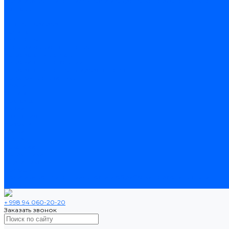
Политика конфиденциальности и обработка персональных данных
Контакты
...
Каталог товаров
Ламинат
Теплые полы
Электрические теплые полы
Нагревательные маты
Нагревательные секции
Нагревательные фольгированные маты
Потолочные плинтусы
Услуги
Оплата
Доставка
Акции
Компания
Новости
Статьи
Отзывы
Вакансии
Сотрудники
Сертификаты
Помощь
Политика конфиденциальности и обработка персональных данных
Контакты
+ 998 94 060-20-20
Заказать звонок