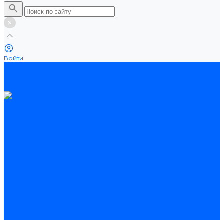
Войти
Каталог товаров
Ламинат
Теплые полы
Потолочные плинтусы
Электрические теплые полы
Нагревательные маты
Нагревательные секции
Нагревательные фольгированные маты
Услуги
Оплата
Доставка
Акции
Компания
Новости
Статьи
Отзывы
Вакансии
Сотрудники
Сертификаты
Помощь