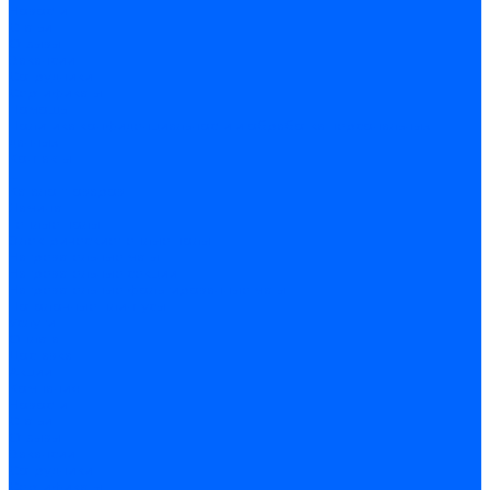
Новости
Статьи
Отзывы
Вакансии
Сотрудники
Сертификаты
Помощь
Политика конфиденциальности и обработка персональных
данных
Контакты
...
Каталог товаров
Ламинат
Теплые полы
Электрические теплые полы
Нагревательные маты
Нагревательные секции
Нагревательные фольгированные маты
Потолочные плинтусы
Услуги
Оплата
Доставка
Акции
Компания
Новости
Статьи
Отзывы
Вакансии
Сотрудники
Сертификаты