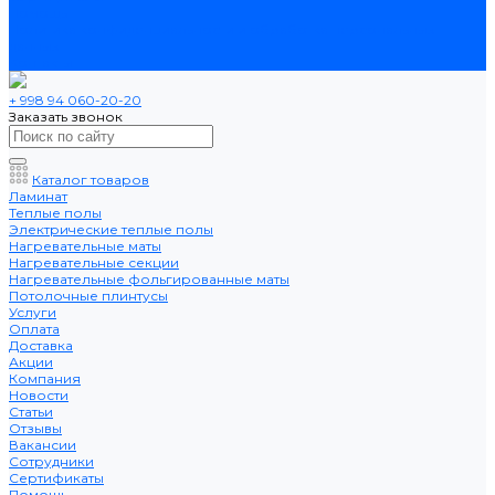
Помощь
Политика конфиденциальности и обработка персональных
данных
Контакты
+ 998 94 060-20-20
Заказать звонок
Каталог товаров
Ламинат
Теплые полы
Электрические теплые полы
Нагревательные маты
Нагревательные секции
Нагревательные фольгированные маты
Потолочные плинтусы
Услуги
Оплата
Доставка
Акции
Компания
Новости
Статьи
Отзывы
Вакансии
Сотрудники
Сертификаты
Помощь