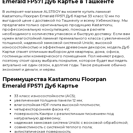
Emerald FP571 Дуб Картье в Ташкенте
В интернет-магазине ALSTROY вы можете купить ламинат
Kastamonu Floorpan Emerald FP571 Дуб Картье 33 класс 12 мм по
выгодной цене с доставкой по Ташкенту и всему Узбекистану. Мы
предлагаем только оригинальную продукцию Kastamonu,
профессиональную консультацию, помощь в расчете
необходимого количества упаковок и быструю доставку. Если вам
нужен влагостойкий ламинат премиального класса с увеличенной
толщиной, надежной замковой системой Uniclic, высокой
износостойкостью и эффектным древесным декором, модель Дуб
Картье станет отличным выбором для квартиры, дома, офиса,
гостиницы или коммерческого помещения. Пол меняют редко,
поэтому стоит сразу выбрать покрытие, которое будет выглядеть
актуально не один сезон, а долгие годы. Такое решение обычно
экономит и деньги, и нервы.
Преимущества Kastamonu Floorpan
Emerald FP571 Дуб Картье
33 класс износостойкости (AC5);
увеличенная толщина панели 12 мм;
влагостойкая HDF-плита высокой плотности;
четырехсторонняя фаска 4V;
поверхность Кантри с реалистичным тиснением под
натуральную древесину;
надежная замковая система Uniclic с восковой обработкой;
совместимость с системой теплого пола;
антистатическая поверхность;