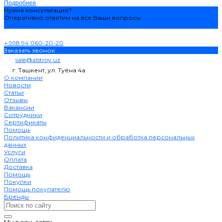
Подробнее
Нужна консультация?
Оперативно ответим на все Ваши вопросы
Задать вопрос
+ 998 94 060-20-20
Заказать звонок
sale@alstroy.uz
г. Ташкент, ул. Туёна 4а
О компании
Новости
Статьи
Отзывы
Вакансии
Сотрудники
Сертификаты
Помощь
Политика конфиденциальности и обработка персональных
данных
Услуги
Оплата
Доставка
Помощь
Покупки
Помощь покупателю
Бренды
Мы в соц. сетях