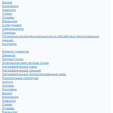
Акции
Компания
Новости
Статьи
Отзывы
Вакансии
Сотрудники
Сертификаты
Помощь
Политика конфиденциальности и обработка персональных
данных
Контакты
...
Каталог товаров
Ламинат
Теплые полы
Электрические теплые полы
Нагревательные маты
Нагревательные секции
Нагревательные фольгированные маты
Потолочные плинтусы
Услуги
Оплата
Доставка
Акции
Компания
Новости
Статьи
Отзывы
Вакансии