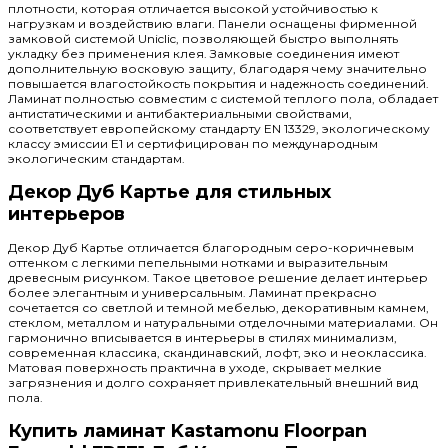
плотности, которая отличается высокой устойчивостью к
нагрузкам и воздействию влаги. Панели оснащены фирменной
замковой системой Uniclic, позволяющей быстро выполнять
укладку без применения клея. Замковые соединения имеют
дополнительную восковую защиту, благодаря чему значительно
повышается влагостойкость покрытия и надежность соединений.
Ламинат полностью совместим с системой теплого пола, обладает
антистатическими и антибактериальными свойствами,
соответствует европейскому стандарту EN 13329, экологическому
классу эмиссии E1 и сертифицирован по международным
экологическим стандартам.
Декор Дуб Картье для стильных
интерьеров
Декор Дуб Картье отличается благородным серо-коричневым
оттенком с легкими пепельными нотками и выразительным
древесным рисунком. Такое цветовое решение делает интерьер
более элегантным и универсальным. Ламинат прекрасно
сочетается со светлой и темной мебелью, декоративным камнем,
стеклом, металлом и натуральными отделочными материалами. Он
гармонично вписывается в интерьеры в стилях минимализм,
современная классика, скандинавский, лофт, эко и неоклассика.
Матовая поверхность практична в уходе, скрывает мелкие
загрязнения и долго сохраняет привлекательный внешний вид
пола.
Купить ламинат Kastamonu Floorpan