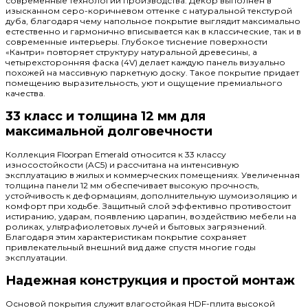
современные технологии производства. Декор выполнен в
изысканном серо-коричневом оттенке с натуральной текстурой
дуба, благодаря чему напольное покрытие выглядит максимально
естественно и гармонично вписывается как в классические, так и в
современные интерьеры. Глубокое тиснение поверхности
«Кантри» повторяет структуру натуральной древесины, а
четырехсторонняя фаска (4V) делает каждую панель визуально
похожей на массивную паркетную доску. Такое покрытие придает
помещению выразительность, уют и ощущение премиального
качества.
33 класс и толщина 12 мм для
максимальной долговечности
Коллекция Floorpan Emerald относится к 33 классу
износостойкости (AC5) и рассчитана на интенсивную
эксплуатацию в жилых и коммерческих помещениях. Увеличенная
толщина панели 12 мм обеспечивает высокую прочность,
устойчивость к деформациям, дополнительную шумоизоляцию и
комфорт при ходьбе. Защитный слой эффективно противостоит
истиранию, ударам, появлению царапин, воздействию мебели на
роликах, ультрафиолетовых лучей и бытовых загрязнений.
Благодаря этим характеристикам покрытие сохраняет
привлекательный внешний вид даже спустя многие годы
эксплуатации.
Надежная конструкция и простой монтаж
Основой покрытия служит влагостойкая HDF-плита высокой