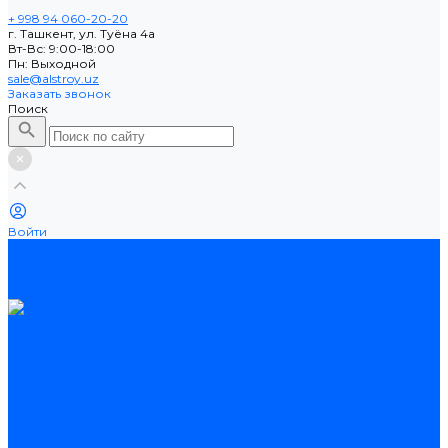
+ 998 94 060-20-20
г. Ташкент, ул. Туёна 4а
Вт-Вс: 9:00-18:00
Пн: Выходной
sale@alstroy.uz
Заказать звонок
Поиск
Войти
Каталог товаров
Ламинат
Теплые полы
Потолочные плинтусы
Электрические теплые полы
Нагревательные маты
Нагревательные секции
Нагревательные фольгированные маты
Услуги
Оплата
Доставка
Акции
Компания