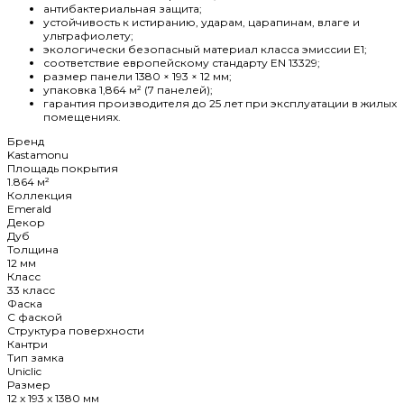
антибактериальная защита;
устойчивость к истиранию, ударам, царапинам, влаге и
ультрафиолету;
экологически безопасный материал класса эмиссии E1;
соответствие европейскому стандарту EN 13329;
размер панели 1380 × 193 × 12 мм;
упаковка 1,864 м² (7 панелей);
гарантия производителя до 25 лет при эксплуатации в жилых
помещениях.
Бренд
Kastamonu
Площадь покрытия
1.864 м²
Коллекция
Emerald
Декор
Дуб
Толщина
12 мм
Класс
33 класс
Фаска
C фаской
Структура поверхности
Кантри
Тип замка
Uniclic
Размер
12 x 193 x 1380 мм