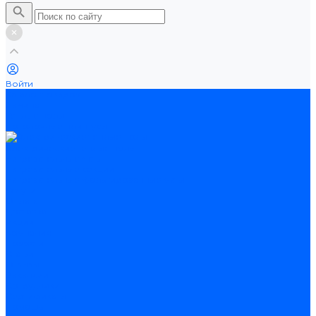
Войти
Каталог товаров
Ламинат
Теплые полы
Потолочные плинтусы
Электрические теплые полы
Нагревательные маты
Нагревательные секции
Нагревательные фольгированные маты
Услуги
Оплата
Доставка
Акции
Компания
Новости
Статьи
Отзывы
Вакансии
Сотрудники
Сертификаты
Помощь