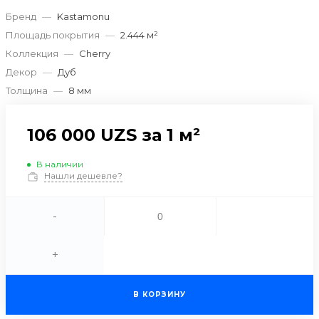
Бренд
—
Kastamonu
Площадь покрытия
—
2.444 м²
Коллекция
—
Cherry
Декор
—
Дуб
Толщина
—
8 мм
106 000 UZS
за 1 м²
В наличии
Нашли дешевле?
-
+
В КОРЗИНУ