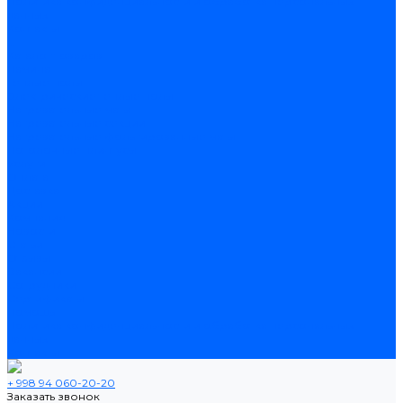
Политика конфиденциальности и обработка персональных
данных
Контакты
...
Каталог товаров
Ламинат
Теплые полы
Электрические теплые полы
Нагревательные маты
Нагревательные секции
Нагревательные фольгированные маты
Потолочные плинтусы
Услуги
Оплата
Доставка
Акции
Компания
Новости
Статьи
Отзывы
Вакансии
Сотрудники
Сертификаты
Помощь
Политика конфиденциальности и обработка персональных
данных
Контакты
+ 998 94 060-20-20
Заказать звонок