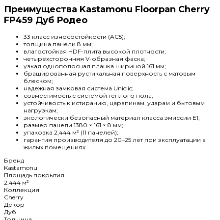
Преимущества Kastamonu Floorpan Cherry
FP459 Дуб Родео
33 класс износостойкости (AC5);
толщина панели 8 мм;
влагостойкая HDF-плита высокой плотности;
четырехсторонняя V-образная фаска;
узкая однополосная планка шириной 161 мм;
брашированная рустикальная поверхность с матовым
блеском;
надежная замковая система Uniclic;
совместимость с системой теплого пола;
устойчивость к истиранию, царапинам, ударам и бытовым
нагрузкам;
экологически безопасный материал класса эмиссии E1;
размер панели 1380 × 161 × 8 мм;
упаковка 2,444 м² (11 панелей);
гарантия производителя до 20–25 лет при эксплуатации в
жилых помещениях.
Бренд
Kastamonu
Площадь покрытия
2.444 м²
Коллекция
Cherry
Декор
Дуб
Толщина