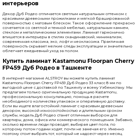
интерьеров
Декор Дуб Родео отличается светлым натуральным оттенком с
красивыми древесными прожилками и мягкой брашированной
поверхностью с матовым блеском. Такое оформление прекрасно
сочетается со светлой и темной мебелью, натуральным камнем,
стеклом и металлическими элементами. Ламинат гармонично
впишется в интерьеры в стилях скандинавский, минимализм,
современная классика, эко, лофт и неоклассика. Практичная
поверхность скрывает мелкие следы эксплуатации и значительно
облегчает ежедневный уход за полом.
Купить ламинат Kastamonu Floorpan Cherry
FP459 Дуб Родео в Ташкенте
В интернет-магазине ALSTROY вы можете купить ламинат
Kastamonu Floorpan Cherry FP459 Дуб Родео 33 класс 8 мм по
выгодной цене с доставкой по Ташкенту и всему Узбекистану. Мы
предлагаем только оригинальную продукцию Kastamonu,
профессиональную консультацию, помощь в расчете
необходимого количества упаковок и оперативную доставку.
Если вы ищете влагостойкий ламинат с красивым древесным
декором, высокой износостойкостью и длительным сроком
службы, модель Дуб Родео станет отличным выбором для
квартиры, дома, офиса или коммерческого помещения. Забавно,
сколько времени люди проводят, выбирая цвет пола, по
которому потом годами ходят, почти не замечая его. Именно
поэтому стоит выбрать тот, который не надоест через месяц.