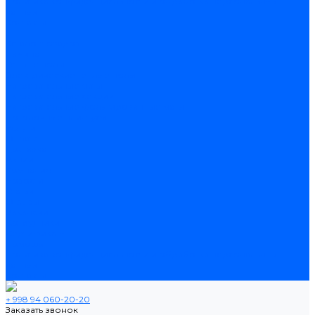
Политика конфиденциальности и обработка персональных
данных
Контакты
...
Каталог товаров
Ламинат
Теплые полы
Электрические теплые полы
Нагревательные маты
Нагревательные секции
Нагревательные фольгированные маты
Потолочные плинтусы
Услуги
Оплата
Доставка
Акции
Компания
Новости
Статьи
Отзывы
Вакансии
Сотрудники
Сертификаты
Помощь
Политика конфиденциальности и обработка персональных
данных
Контакты
+ 998 94 060-20-20
Заказать звонок