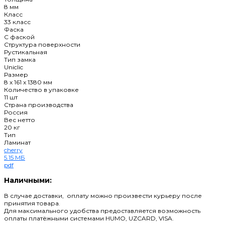
8 мм
Класс
33 класс
Фаска
C фаской
Структура поверхности
Рустикальная
Тип замка
Uniclic
Размер
8 x 161 x 1380 мм
Количество в упаковке
11 шт
Страна производства
Россия
Вес нетто
20 кг
Тип
Ламинат
cherry
5.15 МБ
pdf
Наличными:
В случае доставки, оплату можно произвести курьеру после
принятия товара.
Для максимального удобства предоставляется возможность
оплаты платёжными системами HUMO, UZCARD, VISA.