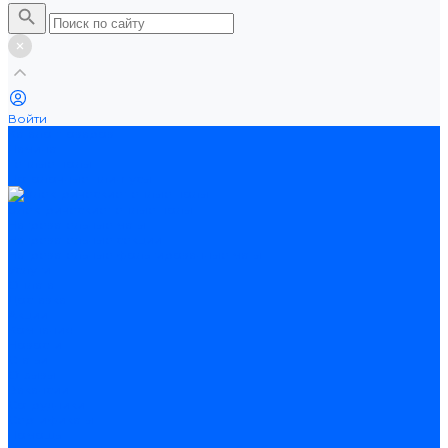
Войти
Каталог товаров
Ламинат
Теплые полы
Потолочные плинтусы
Электрические теплые полы
Нагревательные маты
Нагревательные секции
Нагревательные фольгированные маты
Услуги
Оплата
Доставка
Акции
Компания
Новости
Статьи
Отзывы
Вакансии
Сотрудники
Сертификаты
Помощь