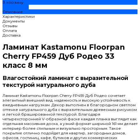
В корзину
ДОБАВЛЕНО
Описание
Характеристики
Документы
Отзывы
Оплата
Доставка
Ламинат Kastamonu Floorpan
Cherry FP459 Дуб Родео 33
класс 8 мм
Влагостойкий ламинат с выразительной
текстурой натурального дуба
Ламинат Kastamonu Floorpan Cherry FP459 Дуб Родео сочетает
элегантный внешний вид, надежность и высокую устойчивость к
ежедневным нагрузкам. Декор выполнен в благородном светлом
оттенке натурального дуба с выразительным древесным рисунком
и легкой брашированной текстурой. Благодаря
четырехсторонней V-образной фаске каждая планка выглядит как
отдельная массивная доска, а узкий формат шириной 161 мм делает
интерьер более стильным и визуально просторным. Такое
покрытие отлично подойдет для квартир, загородных домов,
офисов, гостиниц, кафе, бутиков и других коммерческих