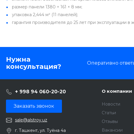
размер панели 1380 × 161 × 8 мм;
упаковка 2,444 м² (11 панелей);
гарантия производителя до 25 лет при эксплуатации в
Нужна
Оперативно ответ
консультация?
О компании
+ 998 94 060-20-20
Новости
Заказать звонок
Статьи
sale@alstroy.uz
Отзывы
Вакансии
г. Ташкент, ул. Туёна 4а