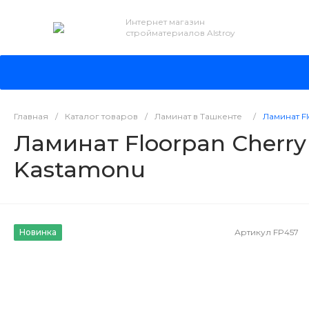
Интернет магазин
стройматериалов Alstroy
Главная
/
Каталог товаров
/
Ламинат в Ташкенте
/
Ламинат F
Ламинат Floorpan Cherry
Kastamonu
Новинка
Артикул
FP457