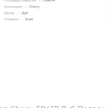
Площадь покрытия
—
2.444 м²
Коллекция
—
Cherry
Декор
—
Дуб
Толщина
—
8 мм