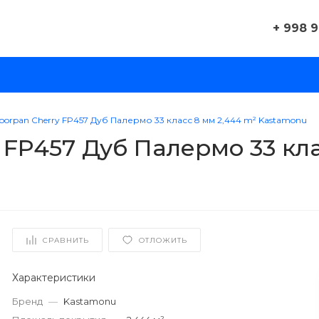
+ 998 
+ 998 
г. Ташк
Вт-Вс:
Пн: Вы
loorpan Cherry FP457 Дуб Палермо 33 класс 8 мм 2,444 m² Kastamonu
sale@al
 FP457 Дуб Палермо 33 кла
СРАВНИТЬ
ОТЛОЖИТЬ
Характеристики
Бренд
—
Kastamonu