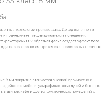
 33 класс 8 мм
ба
еменные технологии производства. Декор выполнен в
уют и подчеркивает индивидуальность помещения.
четырехсторонняя V-образная фаска создает эффект пола
 одинаково хорошо смотрится как в просторных гостиных,
ине 8 мм покрытие отличается высокой прочностью и
воздействию мебели, ультрафиолетовых лучей и бытовых
ц, магазинов, кафе и других коммерческих помещений с