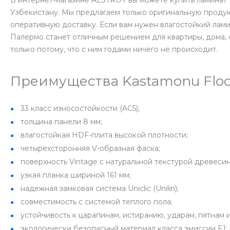
В интернет-магазине ALSTROY вы можете купить ламинат 
Узбекистану. Мы предлагаем только оригинальную проду
оперативную доставку. Если вам нужен влагостойкий лам
Палермо станет отличным решением для квартиры, дома, 
только потому, что с ним годами ничего не происходит.
Преимущества Kastamonu Floo
33 класс износостойкости (AC5);
толщина панели 8 мм;
влагостойкая HDF-плита высокой плотности;
четырехсторонняя V-образная фаска;
поверхность Vintage с натуральной текстурой древесин
узкая планка шириной 161 мм;
надежная замковая система Uniclic (Unilin);
совместимость с системой теплого пола;
устойчивость к царапинам, истиранию, ударам, пятнам 
экологически безопасный материал класса эмиссии E1;