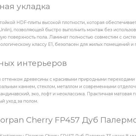
ная укладка
стойкой HDF-плиты высокой плотности, которая обеспечивает
Unilin), позволяющей быстро выполнить монтаж без использ
ую поверхность пола. Ламинат полностью совместим с систем
кологическому классу E1, безопасен для жилых помещений и 
ных интерьеров
 оттенком древесины с красивыми природными переходами 
уральным камнем, стеклом, металлом и современными отдело
андинавский, эко, лофт и неоклассика. Практичная матовая п
й уход за полом.
orpan Cherry FP457 Дуб Палерм