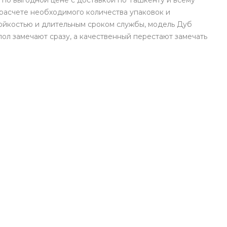
 по выгодной цене с доставкой по Ташкенту и всему
расчете необходимого количества упаковок и
тойкостью и длительным сроком службы, модель Дуб
ол замечают сразу, а качественный перестают замечать