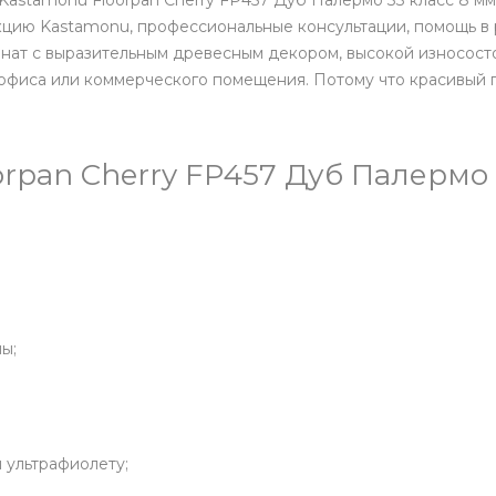
Kastamonu Floorpan Cherry FP457 Дуб Палермо 33 класс 8 мм
кцию Kastamonu, профессиональные консультации, помощь в 
инат с выразительным древесным декором, высокой износос
офиса или коммерческого помещения. Потому что красивый п
rpan Cherry FP457 Дуб Палермо
ы;
и ультрафиолету;