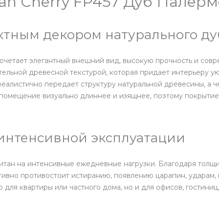
n Cherry FP457 Дуб Палермо
ктным декором натурального ду
очетает элегантный внешний вид, высокую прочность и совр
ительной древесной текстурой, которая придает интерьеру 
реалистично передает структуру натуральной древесины, а 
т помещение визуально длиннее и изящнее, поэтому покрытие
 интенсивной эксплуатации
считан на интенсивные ежедневные нагрузки. Благодаря толщ
ивно противостоит истиранию, появлению царапин, ударам, 
 для квартиры или частного дома, но и для офисов, гостини