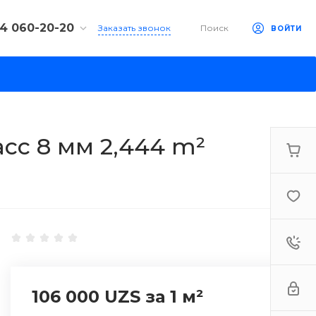
94 060-20-20
Заказать звонок
Поиск
ВОЙТИ
94 060-20-20
ент, ул. Туёна 4а
 9:00-18:00
ходной
stroy.uz
сс 8 мм 2,444 m²
106 000 UZS
за 1 м²