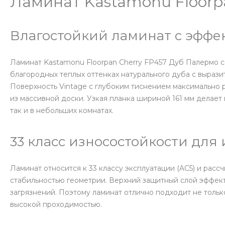
Ламинат Kastamonu Floorpa
Влагостойкий ламинат с эффе
Ламинат Kastamonu Floorpan Cherry FP457 Дуб Палермо с
благородных теплых оттенках натурального дуба с выраз
Поверхность Vintage с глубоким тиснением максимально 
из массивной доски. Узкая планка шириной 161 мм делае
так и в небольших комнатах.
33 класс износостойкости для
Ламинат относится к 33 классу эксплуатации (AC5) и рас
стабильностью геометрии. Верхний защитный слой эффект
загрязнений. Поэтому ламинат отлично подходит не только
высокой проходимостью.