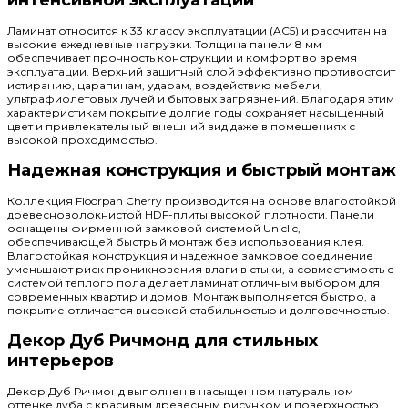
интенсивной эксплуатации
Ламинат относится к 33 классу эксплуатации (AC5) и рассчитан на
высокие ежедневные нагрузки. Толщина панели 8 мм
обеспечивает прочность конструкции и комфорт во время
эксплуатации. Верхний защитный слой эффективно противостоит
истиранию, царапинам, ударам, воздействию мебели,
ультрафиолетовых лучей и бытовых загрязнений. Благодаря этим
характеристикам покрытие долгие годы сохраняет насыщенный
цвет и привлекательный внешний вид даже в помещениях с
высокой проходимостью.
Надежная конструкция и быстрый монтаж
Коллекция Floorpan Cherry производится на основе влагостойкой
древесноволокнистой HDF-плиты высокой плотности. Панели
оснащены фирменной замковой системой Uniclic,
обеспечивающей быстрый монтаж без использования клея.
Влагостойкая конструкция и надежное замковое соединение
уменьшают риск проникновения влаги в стыки, а совместимость с
системой теплого пола делает ламинат отличным выбором для
современных квартир и домов. Монтаж выполняется быстро, а
покрытие отличается высокой стабильностью и долговечностью.
Декор Дуб Ричмонд для стильных
интерьеров
Декор Дуб Ричмонд выполнен в насыщенном натуральном
оттенке дуба с красивым древесным рисунком и поверхностью