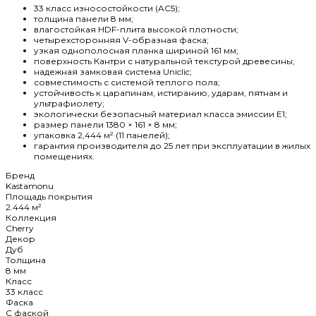
33 класс износостойкости (AC5);
толщина панели 8 мм;
влагостойкая HDF-плита высокой плотности;
четырехсторонняя V-образная фаска;
узкая однополосная планка шириной 161 мм;
поверхность Кантри с натуральной текстурой древесины;
надежная замковая система Uniclic;
совместимость с системой теплого пола;
устойчивость к царапинам, истиранию, ударам, пятнам и
ультрафиолету;
экологически безопасный материал класса эмиссии E1;
размер панели 1380 × 161 × 8 мм;
упаковка 2,444 м² (11 панелей);
гарантия производителя до 25 лет при эксплуатации в жилых
помещениях.
Бренд
Kastamonu
Площадь покрытия
2.444 м²
Коллекция
Cherry
Декор
Дуб
Толщина
8 мм
Класс
33 класс
Фаска
C фаской