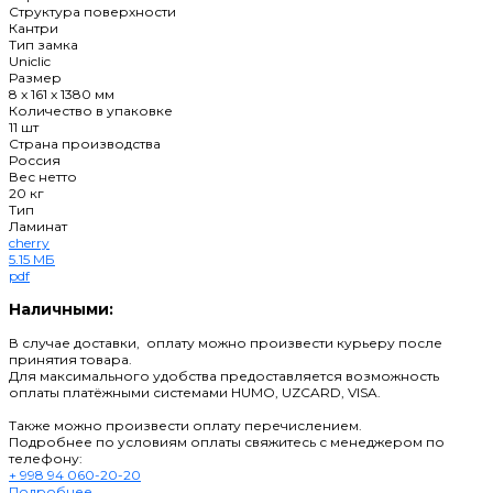
Структура поверхности
Кантри
Тип замка
Uniclic
Размер
8 x 161 x 1380 мм
Количество в упаковке
11 шт
Страна производства
Россия
Вес нетто
20 кг
Тип
Ламинат
cherry
5.15 МБ
pdf
Наличными:
В случае доставки, оплату можно произвести курьеру после
принятия товара.
Для максимального удобства предоставляется возможность
оплаты платёжными системами HUMO, UZCARD, VISA.
Также можно произвести оплату перечислением.
Подробнее по условиям оплаты свяжитесь с менеджером по
телефону:
+ 998 94 060-20-20
Подробнее