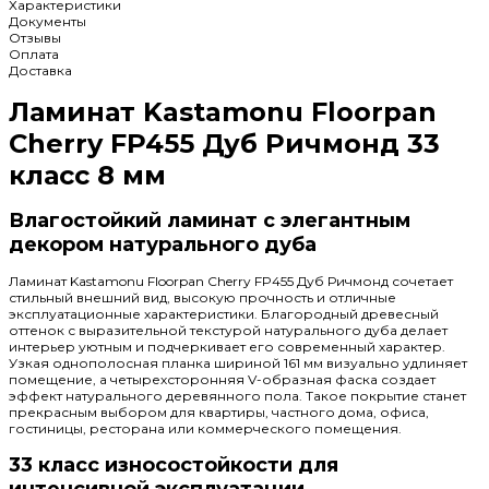
Характеристики
Документы
Отзывы
Оплата
Доставка
Ламинат Kastamonu Floorpan
Cherry FP455 Дуб Ричмонд 33
класс 8 мм
Влагостойкий ламинат с элегантным
декором натурального дуба
Ламинат Kastamonu Floorpan Cherry FP455 Дуб Ричмонд сочетает
стильный внешний вид, высокую прочность и отличные
эксплуатационные характеристики. Благородный древесный
оттенок с выразительной текстурой натурального дуба делает
интерьер уютным и подчеркивает его современный характер.
Узкая однополосная планка шириной 161 мм визуально удлиняет
помещение, а четырехсторонняя V-образная фаска создает
эффект натурального деревянного пола. Такое покрытие станет
прекрасным выбором для квартиры, частного дома, офиса,
гостиницы, ресторана или коммерческого помещения.
33 класс износостойкости для