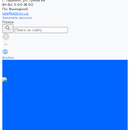
г. Ташкент, ул. Туёна 4а
Вт-Вс: 9:00-18:00
Пн: Выходной
sale@alstroy.uz
Заказать звонок
Поиск
Войти
Каталог товаров
Ламинат
Теплые полы
Потолочные плинтусы
Электрические теплые полы
Нагревательные маты
Нагревательные секции
Нагревательные фольгированные маты
Услуги
Оплата
Доставка
Акции
Компания
Новости
Статьи