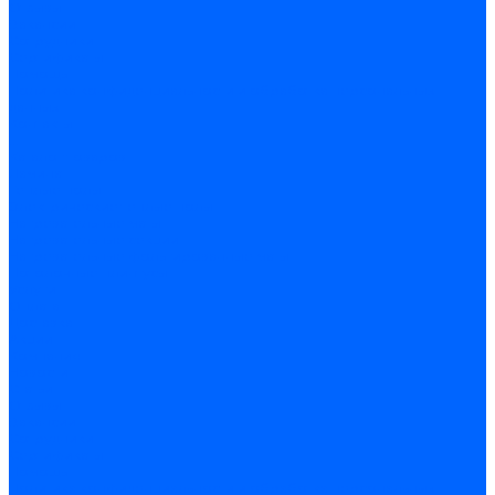
Отзывы
Вакансии
Сотрудники
Сертификаты
Помощь
Политика конфиденциальности и обработка персональных
данных
Контакты
...
Каталог товаров
Ламинат
Теплые полы
Электрические теплые полы
Нагревательные маты
Нагревательные секции
Нагревательные фольгированные маты
Потолочные плинтусы
Услуги
Оплата
Доставка
Акции
Компания
Новости
Статьи
Отзывы
Вакансии
Сотрудники
Сертификаты
Помощь
Политика конфиденциальности и обработка персональных