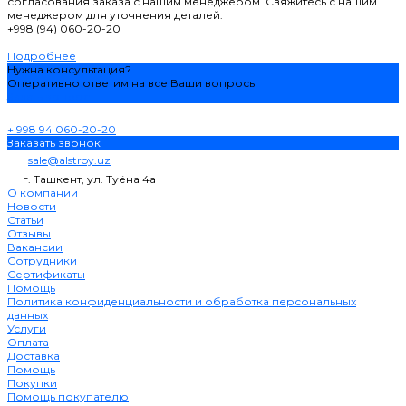
согласования заказа с нашим менеджером. Свяжитесь с нашим
менеджером для уточнения деталей:
+998 (94) 060-20-20
Подробнее
Нужна консультация?
Оперативно ответим на все Ваши вопросы
Задать вопрос
+ 998 94 060-20-20
Заказать звонок
sale@alstroy.uz
г. Ташкент, ул. Туёна 4а
О компании
Новости
Статьи
Отзывы
Вакансии
Сотрудники
Сертификаты
Помощь
Политика конфиденциальности и обработка персональных
данных
Услуги
Оплата
Доставка
Помощь
Покупки
Помощь покупателю