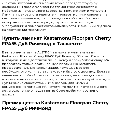
«Кантри», которая максимально точно передает структуру
древесины. Такое оформление гармонично сочетается с
мебелью из натурального дерева, камнем, стеклом и металлом.
Ламинат прекрасно впишется в интерьеры в стилях современная
классика, минимализм, лофт, скандинавский и эко. Матовая
поверхность практична в уходе, скрывает мелкие следы
эксплуатации и помогает сохранить аккуратный внешний вид пола
на протяжении многих лет.
Купить ламинат Kastamonu Floorpan Cherry
FP455 Дуб Ричмонд в Ташкенте
В интернет-магазине ALSTROY вы можете купить ламинат
Kastamonu Floorpan Cherry FP455 Дуб Ричмонд 33 класс 8 мм по
выгодной цене с доставкой по Ташкенту и всему Узбекистану. Мы
предлагаем только оригинальную продукцию Kastamonu,
профессиональные консультации, помощь в расчете
необходимого количества упаковок и быструю доставку. Если вы
ищете влагостойкий ламинат с красивым древесным декором,
высокой износостойкостью и длительным сроком службы, модель
Дуб Ричмонд станет отличным выбором для жилых и
коммерческих помещений. Потому что пол меняют раз в много
лет, а сожаление о неудачном выборе любит жить заметно
дольше.
Преимущества Kastamonu Floorpan Cherry
FP455 Дуб Ричмонд