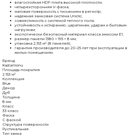
влагостойкая HDF-плита высокой плотности;
четырехсторонняя V-фаска;
матовая поверхность с тиснением в регистр;
надежная замковая система Uniclic;
совместимость с системой теплого пола;
устойчивость к истиранию, царапинам, ударам и бытовым
нагрузкам;
экологически безопасный материал класса эмиссии E1;
размер панели 1380 × 195 × 8 мм;
упаковка 2,153 м² (8 панелей);
гарантия производителя до 20–25 лет при эксплуатации в
жилых помещениях.
Бренд
Kastamonu
Площадь покрытия
2.153 м²
Коллекция
Blue
Декор
Дуб
Толщина
8 мм
Класс
33 класс
Фаска
C фаской
Структура поверхности
Рустикальная
Тип замка