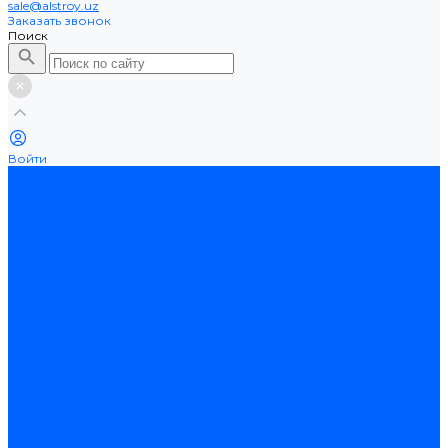
sale@alstroy.uz
Заказать звонок
Поиск
Войти
...
Каталог товаров
Ламинат
Теплые полы
Электрические теплые полы
Нагревательные маты
Нагревательные секции
Нагревательные фольгированные маты
Потолочные плинтусы
Услуги
Оплата
Доставка
Акции
Компания
Новости
Статьи
Отзывы
Вакансии
Сотрудники