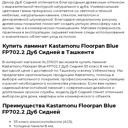
Декор Дуб Сидней отличается благородным древесным оттенком
с выразительной текстурой натурального дуба. Универсальная
цветовая гамма прекрасно сочетается со светлой и темной
мебелью, натуральным камнем, стеклом, металлом и
декоративной штукатуркой. Благодаря натуральному рисунку
древесины покрытие помогает создать уютную атмосферу как в
жилых, так и в коммерческих помещениях. Матовая поверхность
практична в эксплуатации, скрывает мелкие следы использования
и значительно облегчает уход за полом.
Купить ламинат Kastamonu Floorpan Blue
FP702.2 Дуб Сидней в Ташкенте
В интернет-магазине ALSTROY вы можете купить ламинат
Kastamonu Floorpan Blue FP702.2 Дуб Сидней 33 класс 8 мм по
выгодной цене с доставкой по Ташкенту и всему Узбекистану. Мы
предлагаем оригинальную продукцию Kastamonu, помощь в
выборе напольного покрытия, профессиональную консультацию
и расчет необходимого количества упаковок. Если вам нужен
надежный влагостойкий ламинат с современным дизайном и
длительным сроком службы, модель Дуб Сидней станет отличным
выбором для дома, квартиры или коммерческого объекта.
Преимущества Kastamonu Floorpan Blue
FP702.2 Дуб Сидней
33 класс износостойкости (AC5);
толщина панели 8 мм;