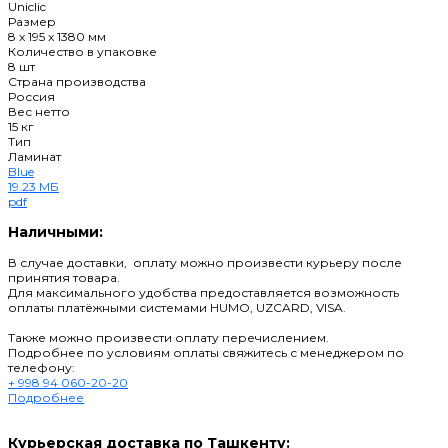
Uniclic
Размер
8 x 195 x 1380 мм
Количество в упаковке
8 шт
Страна производства
Россия
Вес нетто
15 кг
Тип
Ламинат
Blue
19.23 МБ
pdf
Наличными:
В случае доставки, оплату можно произвести курьеру после
принятия товара.
Для максимального удобства предоставляется возможность
оплаты платёжными системами HUMO, UZCARD, VISA.
Также можно произвести оплату перечислением.
Подробнее по условиям оплаты свяжитесь с менеджером по
телефону:
+ 998 94 060-20-20
Подробнее
Курьерская доставка по Ташкенту: