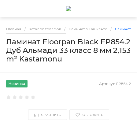
Главная
/
Каталог товаров
/
Ламинат в Ташкенте
/
Ламинат Flo
Ламинат Floorpan Black FP854.2
Дуб Альмади 33 класс 8 мм 2,153
m² Kastamonu
Новинка
Артикул
FP854.2
СРАВНИТЬ
ОТЛОЖИТЬ