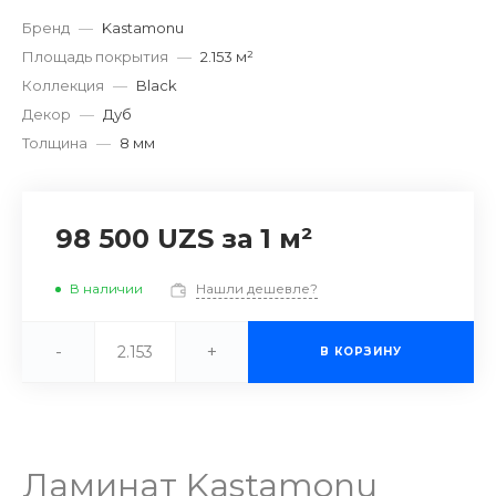
Бренд
—
Kastamonu
Площадь покрытия
—
2.153 м²
Коллекция
—
Black
Декор
—
Дуб
Толщина
—
8 мм
98 500 UZS
за 1 м²
В наличии
Нашли дешевле?
-
+
В КОРЗИНУ
Ламинат Kastamonu