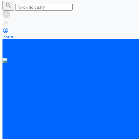
Войти
Каталог товаров
Ламинат
Теплые полы
Потолочные плинтусы
Электрические теплые полы
Нагревательные маты
Нагревательные секции
Нагревательные фольгированные маты
Услуги
Оплата
Доставка
Акции
Компания
Новости
Статьи
Отзывы
Вакансии
Сотрудники
Сертификаты
Помощь