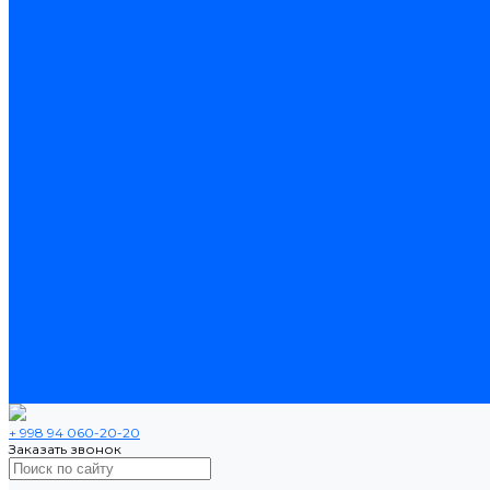
Политика конфиденциальности и обработка персональных данных
Контакты
...
Каталог товаров
Ламинат
Теплые полы
Электрические теплые полы
Нагревательные маты
Нагревательные секции
Нагревательные фольгированные маты
Потолочные плинтусы
Услуги
Оплата
Доставка
Акции
Компания
Новости
Статьи
Отзывы
Вакансии
Сотрудники
Сертификаты
Помощь
Политика конфиденциальности и обработка персональных данных
Контакты
+ 998 94 060-20-20
Заказать звонок